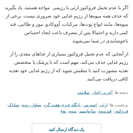
اگر با عدم تحمل فروکتوز ارثی یا رژیمی مواجه هستید، یاد بگیرید
که حذف همه میوه‌ها از رژیم غذایی خود ضروری نیست. برخی از
میوه‌ها، مانند انواع توت‌ها، مرکبات، آووکادو، موز و طالبی، قند
کمی دارند و احتمالا پس از مصرف باعث ایجاد احساس
ناخوشایندی در شما نمی‌شوند.
از آنجایی که عدم تحمل فروکتوز بسیاری از غذاهای مغذی را از
رژیم غذایی حذف می‌کند، مهم است که با پزشک یا متخصص
تغذیه مشورت کنید تا مطمئن شوید که از رژیم غذایی خود تغذیه
کافی دریافت می‌کنید.
دسته ها:
آخرین اخبار
،
سلامت
برچسب ها:
ارثی
،
استرس
،
پایگاه خبری هفت گرد
،
سلول روده
،
سلیاک
،
فروکتوز
،
قندمیوه
،
متابولیسم
،
میوه
،
نفخ
یک دیدگاه ارسال کنید