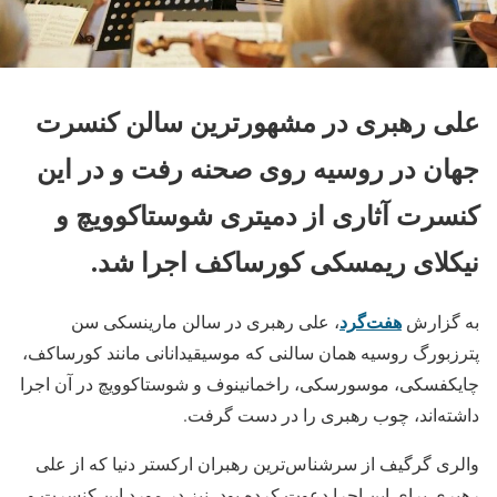
علی رهبری در مشهورترین سالن کنسرت
جهان در روسیه روی صحنه رفت و در این
کنسرت آثاری از دمیتری شوستاکوویچ و
نیکلای ریمسکی کورساکف اجرا شد.
هفت‌گرد
به گزارش
، علی رهبری در سالن مارینسکی سن
پترزبورگ روسیه همان سالنی که موسیقیدانانی مانند کورساکف،
چایکفسکی، موسورسکی، راخمانینوف و شوستاکوویچ در آن اجرا
داشته‌اند، چوب رهبری را در دست گرفت.
والری گرگیف از سرشناس‌ترین رهبران ارکستر دنیا که از علی
رهبری برای این اجرا دعوت کرده بود، نیز در مورد این کنسرت و