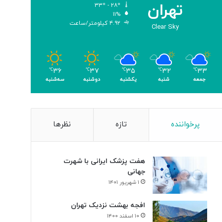
تهران
۳۳º - ۲۸º
۱۱%
۴.۹۲ کیلومتر/ساعت
Clear Sky
۳۶
۳۷
۳۵
۳۲
۳۳
℃
℃
℃
℃
℃
جمعه
شنبه
یکشنبه
دوشنبه
سه‌شنبه
پرخواننده
تازه
نظرها
هفت پزشک ایرانی با شهرت
جهانی
۱ شهریور ۱۴۰۱
افجه بهشت نزدیک تهران
۱۰ اسفند ۱۴۰۰