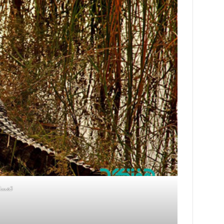
تمساح