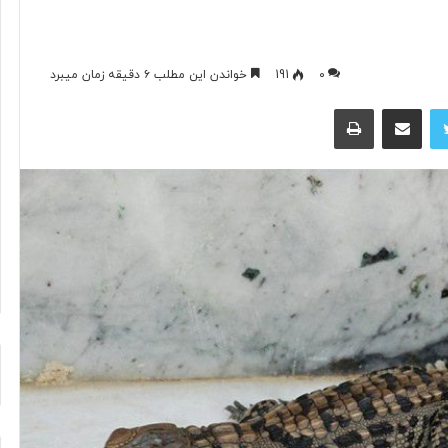
آیا
۱۰
۰
191
خواندن این مطلب ۶ دقیقه زمان میبرد
فناوری
رمان
توییتر
اشتراک گذاری از طریق ایمیل
چاپ
می‌تواند
برجسته
جای
حماسی
آتش‌نشان‌ها
معاصر
را
با
بگیرد؟
الهام
۱۳ ساعت پیش
۱۴ ساعت پیش
از
با
آیا فناوری می‌تواند جای آتش‌نشان‌ها
۱۰ 
«اودیسه
را بگیرد؟
از «
هومر