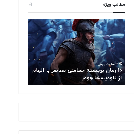
مطالب ویژه
مغز
متفکر
گوگل
از
سمت
خود
کناره‌گیری
۱۴ ساعت پیش
کرد
رمان برجسته حماسی معاصر با الهام
مغز متفکر گوگل از
»
اودیسه» هومر
کناره‌گیری کرد