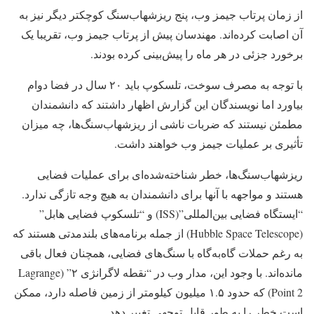
از زمان پرتاب جیمز وب، پنج ریزشهاب‌سنگ کوچکتر دیگر نیز به
آن اصابت کرده‌اند. مهندسان پیش از پرتاب جیمز وب، تقریبا یک
برخورد جزئی در هر ماه را پیش‌بینی کرده بودند.
با توجه به مصرف سوخت، تلسکوپ باید ۲۰ سال در فضا دوام
بیاورد اما نویسندگان این گزارش اظهار داشتند که دانشمندان
مطمئن نیستند که ضربات ناشی از ریزشهاب‌سنگ‌ها، چه میزان
تأثیری بر عملیات جیمز وب خواهند داشت.
ریزشهاب‌سنگ‌ها، خطر شناخته‌شده‌ای برای عملیات فضایی
هستند و مواجهه با آنها برای دانشمندان به هیچ وجه تازگی ندارد.
“ایستگاه فضایی بین‌المللی”(ISS) و “تلسکوپ فضایی هابل”
(Hubble Space Telescope) از جمله برنامه‌های بلندمدتی هستند که
به رغم حملات گاه‌به‌گاه با سنگ‌های فضایی، همچنان فعال باقی
مانده‌اند. با وجود این، مدار وب در “نقطه لاگرانژی ۲” (Lagrange
Point 2) که حدود ۱.۵ میلیون کیلومتر از زمین فاصله دارد، ممکن
است خطر را به طور قابل توجهی تغییر دهد.