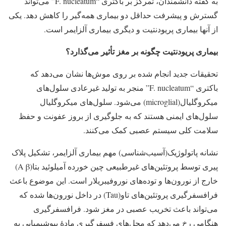
به گفته دانشمندان، تمرکز بر باکتری “F. nucleatum” می‌تواند
گسترش و پیشرفت حداقل دو بیماری همه‌گیر را کاهش دهد. یکی
از آنها بیماری پریودنتیت و دیگری بیماری آلزایمر است.
بیماری پریودنتیت چگونه بر مغز تأثیر می‌گذارد؟
تحقیقات جدید انجام شده بر روی موش‌ها نشان می‌دهد که
باکتری “F. nucleatum” منجر به تولید غیرعادی سلول‌های
میکروگلیال(microglial) می‌شود. سلول‌های میکروگلیال
سلول‌های ایمنی هستند که به جلوگیری از بروز عفونت و حفظ
سلامت کلی سیستم عصبی کمک می‌کنند.
نشانه پاتولوژیک(آسیب‌شناسی) مهم بیماری آلزایمر، تشکیل پلاک
پیری توسط پروتئین‌های غیرطبیعی چین خورده آمیلوئید بتا(A β)
خارج از نورون‌ها و توده‌های نوروفیبریلار است. این موضوع باعث
فرافسفرگیری پروتئین‌های تاو(Tau) در داخل نورون‌ها شده که
می‌تواند باعث تخریب عصبی در مغز شود. فرافسفرگیری
هنگامی رخ می‌دهد که محل‌های فسفرگیری مادهٔ بیوشیمیایی به