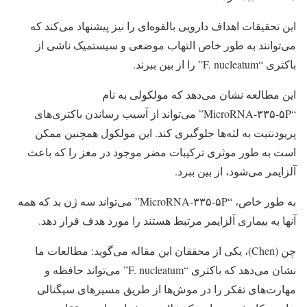
این تحقیقات اهداف دارویی بالقوه‌ای را نیز پیشنهاد می‌کند که
می‌توانند به طور خاص التهاب موضعی و سیستمیک ناشی از
باکتری “F. nucleatum” را از بین ببرند.
این مطالعه نشان می‌دهد که مولکولی به نام
“MicroRNA-۳۳۵-۵P” می‌تواند از آسیب رساندن باکتری‌های
پریودنتیت به لثه‌ها جلوگیری کند. این مولکول همچنین ممکن
است به طور موثری ترکیبات مضر موجود در مغز را که باعث
آلزایمر می‌شود، از بین ببرد.
به طور خاص، “MicroRNA-۳۳۵-۵P” می‌تواند سه ژن بد که همه
آنها به بیماری آلزایمر مرتبط هستند را مورد هدف قرار دهد.
چن (Chen)، یکی از محققان این مقاله می‌گوید: مطالعات ما
نشان می‌دهد که باکتری “F. nucleatum” می‌تواند حافظه و
مهارت‌های تفکر را در موش‌ها از طریق مسیرهای سیگنالی