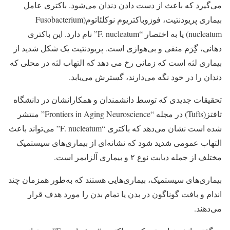
می‌گیرد که باعث از دست دادن دندان می‌شود. باکتری عامل
بیماری پریودنتیت، فوزوباکتریوم نوکلئاتوم(Fusobacterium
nucleatum) یا به اختصار “F. nucleatum” نام دارد. این باکتری
دهانی، گِرَم منفی و بی‌هوازی است. پریودنتیت یک شکل شدید از
بیماری لثه است که زمانی رخ می دهد که التهاب لثه در محلی که
دندان را در خود نگه می‌دارند، گسترش می‌یابد.
تحقیقات جدیدی که توسط دانشمندان و همکارانشان در دانشگاه
تافتز(Tufts) در مجله “Frontiers in Aging Neuroscience” منتشر
شده است نشان می‌دهد که باکتری “F. nucleatum‌” می‌تواند باعث
التهاب عمومی شدید شود که نشانه‌ای از بیماری‌های سیستمیک
مختلف از جمله دیابت نوع ۲ و بیماری آلزایمر است.
بیماری‌های سیستمیک، بیماری‌هایی هستند که به‌طور همزمان چند
اندام و بافت گوناگون در بدن یا تمام بدن را مورد هدف قرار
می‌دهند.