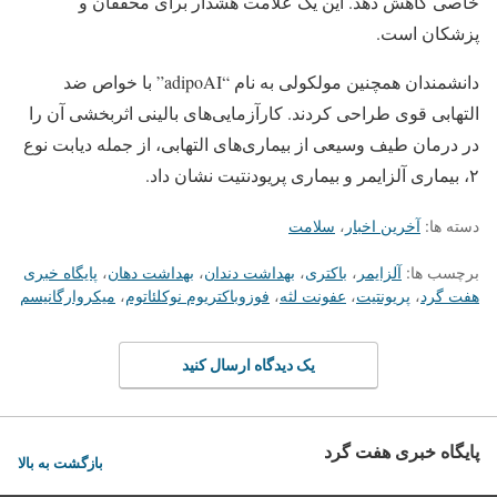
خاصی کاهش دهد. این یک علامت هشدار برای محققان و
پزشکان است.
دانشمندان همچنین مولکولی به نام “adipoAI” با خواص ضد
التهابی قوی طراحی کردند. کارآزمایی‌های بالینی اثربخشی آن را
در درمان طیف وسیعی از بیماری‌های التهابی، از جمله دیابت نوع
۲، بیماری آلزایمر و بیماری پریودنتیت نشان داد.
دسته ها:
آخرین اخبار
،
سلامت
برچسب ها:
آلزایمر
،
باکتری
،
بهداشت دندان
،
بهداشت دهان
،
پایگاه خبری
هفت گرد
،
پریونتیت
،
عفونت لثه
،
فوزوباکتریوم نوکلئاتوم
،
میکروارگانیسم
یک دیدگاه ارسال کنید
پایگاه خبری هفت گرد
بازگشت به بالا