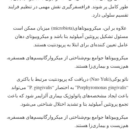
طور کامل پر شوند. فرافسفرگیری نقش مهمی در تنظیم فرایند
تقسیم سلولی دارد.
علاوه بر این، میکروبیوتاهای(microbiota) میزبان ممکن است
مسئول تشکیل پروتئین آمیلوئید بتا باشد و میکروبیوتای دهان
عامل تعیین کننده‌ای برای ابتلا به پریودنتیت هستند.
میکروبیوتاها جوامع بوم‌شناختی از میکروارگانیسم‌های همسفره،
هم‌زیست و بیماری‌زا هستند.
نائو یوکی(Nao Yuki) دریافت که پریودنتیت مرتبط با باکتری
“Porphyromonas gingivalis” به اختصار “P. gingivalis” می‌تواند
باعث ایجاد مشخصه‌های پاتولوژیک بیماری آلزایمر شود که باعث
تجمع پروتئین آمیلوئید بتا و تشدید اختلال شناختی می‌شود.
میکروبیوتاها جوامع بوم‌شناختی از میکروارگانیسم‌های همسفره،
هم‌زیست و بیماری‌زا هستند.