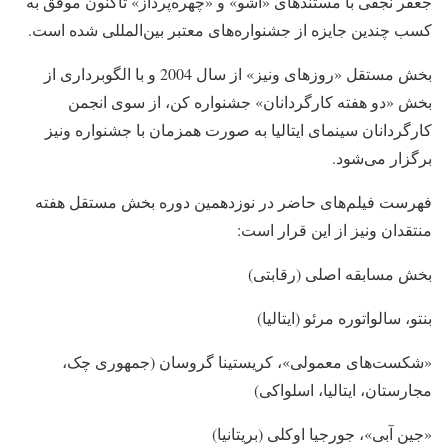
جعفر نجفی با مستندهای «آشو» و «چهره‌پرداز» تاکنون موفق به
کسب چندین جایزه از جشنواره‌های معتبر بین‌المللی شده است.
بخش مستقل «روزهای ونیز» از سال 2004 و با الگوبرداری از
بخش «دو هفته کارگردانان» جشنواره کن، از سوی انجمن
کارگردانان سینمای ایتالیا به صورت همزمان با جشنواره ونیز
برگزار می‌شود.
فهرست فیلم‌های حاضر در نوزدهمین دوره بخش مستقل هفته
منتقدان ونیز از این قرار است:
بخش مسابقه اصلی (رقابتی)
بنتو، سالواتوره مرئو (ایتالیا)
«شکست‌های معمولی»، کریستینا گروسان (جمهوری چک،
مجارستان، ایتالیا، اسلواکی)
«جین آبی»، جورجیا اوکلی (بریتانیا)