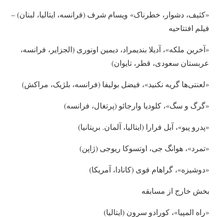
«کثیف، دشوار، خطرناک» ویسام شرف (فرانسه، ایتالیا، لبنان) –
فیلم افتتاحیه
«آخرین ملکه»، آدیلا بندیمراد، دیمین اونوری (الجزایر، فرانسه،
عربستان سعودی، قطر، تایوان)
«لعنتی‌ها گریه نکنید»، فیضل بولیفا (فرانسه، بلژیک، مراکش)
«گرگ و سگ»، کلودیا وارجائو (پرتغال، فرانسه)
«پدرو پیو»، آبل فرارا (ایتالیا، آلمان. بریتانیا)
«تمرد»، هوانگ جی، اوتسوکا ریوجی (ژاپن)
«دوشیزه»، گراهام فوی (کانادا، آمریکا)
بخش خارج از مسابقه
«راه المپیا»، کورادو سرون (ایتالیا)