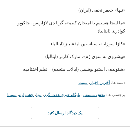
«تنها» جعفر نجفی (ایران)
«ما اینجا هستیم تا امتحان کنیم»، گرتا دی لازاریس، جاکوپو
کوادری (ایتالیا)
«کازا سوزانا»، سباستین لیفشیتز (ایتالیا)
«پیشروی به سوی رُم»، مارک کازنز (ایتالیا)
«شنونده»، استیو بوشمی (ایالات متحده) – فیلم اختتامیه
دسته ها:
آخرین اخبار
،
سینما
برچسب ها:
بخش مستقل
،
پایگاه خبری هفت گرد
،
تنها
،
جشنواره
،
سینما
یک دیدگاه ارسال کنید