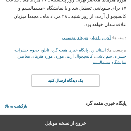
۱۷ برای سم‌پاشی تعطیل شد و با نمایشگاه «مینیمالیسم و
کانسپچوال آرت» از روز شنبه ـ ۲۸ مرداد ماه ـ مجددا میزبان
علاقه‌مندان خواهد بود.
دسته ها:
آخرین اخبار
،
هنرهای تجسمی
برچسب ها:
استاندارد
،
پایگاه خبری هفت گرد
،
تابلو
،
حجوم حشرات
،
حشر ه
،
سم پاشی
،
کانسپچوال آرت
،
موزه
،
موزه هنرهای معاصر
،
نمایشگاه مینیمالیسم
یک دیدگاه ارسال کنید
پایگاه خبری هفت گرد
بازگشت به بالا
خروج از نسخه موبایل