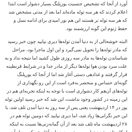
آورد از آنجا که تشخیص جنسیت یوزپلنگ بسیار دشوار است ابتدا
اعلام کردند که هر سه توله ماده‌اند اما بعد از مدتی مشخص شد
که هر سه توله نر هستند این هم نور امیدی برای ادامه نسل و
حفظ ژنوم این گونه ارزشمند بود.
البته خوشحالی از به دنیا آمدن توله‌ها دیری نپایید چون خبر رسید
که مادر توله‌ها را تحویل نمی‌گیرد و این اول ماجرا بود، مراحل
شناساندن توله‌ها به مادر سه روزی طول کشید اما نتیجه نداد و به
علت سرد بودن هوا توله‌ها دیگر از مادر جدا و در شرایط قرنطینه
قرار گرفتند و غذادهی دستی آغاز شد اما از آنجا که یورپلنگ
گونه‌ای حساس و منحصر به‌فرد است از این رو نگهداری از
توله‌های آن‌هم کار دشواری است با توجه به اینکه تجربه‌ای هم در
این زمینه در کشور وجود نداشت، این شد که خبر رسید اولین توله
یوز در ۱۴ اردیبهشت یعنی پس از سه روز به دنیا آمدن تلف شد، با
این خبر نگرانی‌ها زیاد شد، اما دیری نپایید که دومین توله هم در
۲۸ اردیبهشت ماه تلف شد بعد از آن گمانه‌زنی‌ها نسبت به اینکه
امکان تلف شدن توله سوم هم وجود دارد آغاز شد که بعد از آن