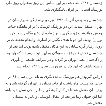
زمستان ۱۳۸۲ تلف شد، بر این اساس این روز به‌عنوان روز ملی
یوزپلنگ آسیایی در ایران نامگذاری شد.
چند سال بعد یعنی آذرماه ۱۳۹۳ نیز دو توله دیگر به پردیسان در
تهران منتقل شدند، این دو یوزپلنگ کوشکی ( نر از پناهگاه حیات
وحش میاندشت ) و دیگری دلبر ( ماده از ذخیره‌گاه زیست‌کره
توران) بودند، این دو با هدف تکثیر در اسارت و انجام تحقیقات بر
روی رفتار گربه‌سانان به این مکان منتقل شده بودند اما بعد از
چند سال تلاش ناموفق، مسپولان به این نتیجه رسیدند که باید به
زادگاه‌شان یعنی توران بر گردند و در شرایط طبیعی زادآوری
داشته باشند که این کار در فروردین سال ۱۳۹۹ انجام شد.
در این گیرودار هم یوزپلنگ ماده دیگری به نام ایران سال ۹۶ در
حالی که هشت ماه داشت از قاچاقچیان در تهران گرفته شد و به
پردیسان منتقل شد تا در کنار کوشکی و دلبر ناجی نسل خود باشد
اما این حیوان زیبا نیز بعد از انتقال کوشکی و دلبر به سمنان
منتقل شد.