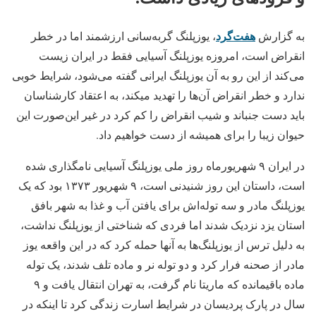
هفت‌گرد
به گزارش
، یوزپلنگ‌ گربه‌سانی ارزشمند اما در خطر
انقراض است، امروزه یوزپلنگ آسیایی فقط در ایران زیست
می‌کند از این رو به آن یوزپلنگ ایرانی گفته می‌شود، شرایط خوبی
ندارد و خطر انقراض آن‌ها را تهدید میکند، به اعتقاد کارشناسان
باید دست جنباند و شیب انقراض را کم کرد در غیر این‌صورت این
حیوان زیبا را برای همیشه از دست خواهیم داد.
در ایران ۹ شهریورماه روز ملی یوزپلنگ آسیایی نامگذاری شده
است، داستان این روز شنیدنی است، ۹ شهریور ۱۳۷۳ بود که یک
یوزپلنگ مادر و سه توله‌اش برای یافتن آب و غذا به شهر بافق
استان یزد نزدیک شدند اما فردی که شناختی از یوزپلنگ نداشت،
به دلیل ترس از یوزپلنگ‌ها به آنها حمله کرد که در این واقعه یوز
مادر از صحنه فرار کرد و دو توله نر و ماده تلف شدند، یک توله
ماده باقیمانده که ماریتا نام گرفت، به تهران انتقال یافت و ۹
سال در پارک پردیسان در شرایط اسارت زندگی کرد تا اینکه در