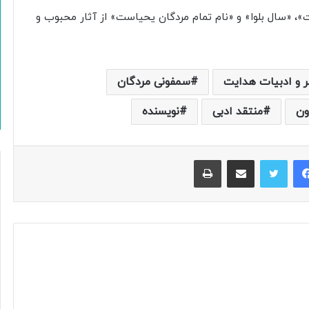
، «سال بلوا» و «نام تمام مردگان یحیاست» از آثار محبوب و
ر و ادبیات هدایت
سمفونی مردگان
ون
منتقد ادبی
نویسنده
فیس بوک
توییتر
اشتراک گذاری از طریق ایمیل
چاپ