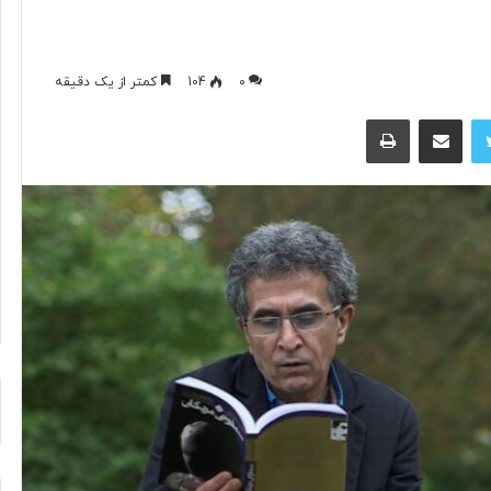
مغز
۰
104
کمتر از یک دقیقه
متفکر
توییتر
اشتراک گذاری از طریق ایمیل
چاپ
گوگل
از
سمت
خود
کناره‌گیری
۹ ساعت پیش
کرد
 با دولت ترامپ،
مغز متفکر گوگل از سمت خود
نار می‌رود
کناره‌گیری کرد