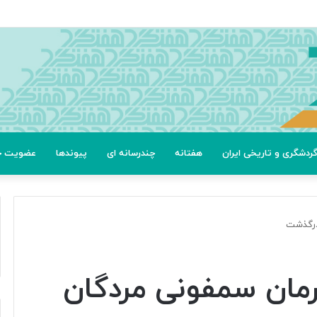
ردشگری و تاریخی ایران
هفتانه
چندرسانه ای
پیوندها
عضویت خب
درگذشت
مان سمفونی مردگان