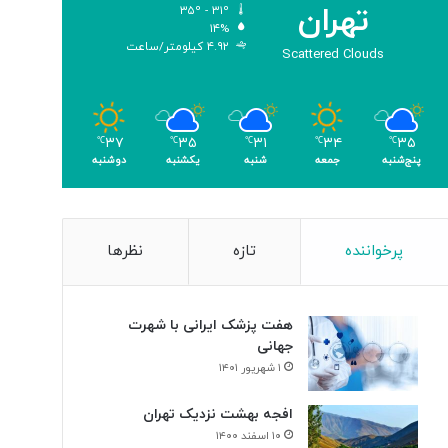
تهران
۳۵º - ۳۱º
۱۴%
۴.۹۲ کیلومتر/ساعت
Scattered Clouds
۳۷
۳۵
۳۱
۳۴
۳۵
℃
℃
℃
℃
℃
پنج‌شنبه
جمعه
شنبه
یکشنبه
دوشنبه
پرخواننده
تازه
نظرها
هفت پزشک ایرانی با شهرت
جهانی
۱ شهریور ۱۴۰۱
افجه بهشت نزدیک تهران
۱۰ اسفند ۱۴۰۰