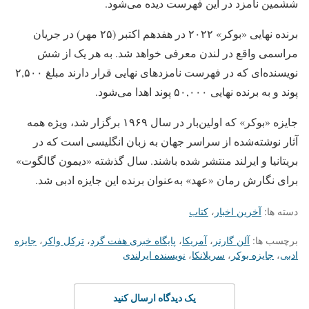
ششمین نامزد در این فهرست دیده می‌شود.
برنده نهایی «بوکر» ۲۰۲۲ در هفدهم اکتبر (۲۵ مهر) در جریان
مراسمی واقع در لندن معرفی خواهد شد. به هر یک از شش
نویسنده‌ای که در فهرست نامزدهای نهایی قرار دارند مبلغ ۲,۵۰۰
پوند و به برنده نهایی ۵۰,۰۰۰ پوند اهدا می‌شود.
جایزه «بوکر» که اولین‌بار در سال ۱۹۶۹ برگزار شد، ویژه همه
آثار نوشته‌شده از سراسر جهان به زبان انگلیسی است که در
بریتانیا و ایرلند منتشر شده باشند. سال گذشته «دیمون گالگوت»
برای نگارش رمان «عهد» به‌عنوان برنده این جایزه ادبی شد.
دسته ها:
آخرین اخبار
،
کتاب
برچسب ها:
آلن گارنر
،
آمریکا
،
پایگاه خبری هفت گرد
،
ترکل واکر
،
جایزه
ادبی
،
جایزه بوکر
،
سریلانکا
،
نویسنده ایرلندی
یک دیدگاه ارسال کنید