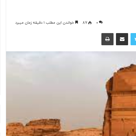
آیا
۰
87
خواندن این مطلب ۱ دقیقه زمان میبرد
فناوری
توییتر
اشتراک گذاری از طریق ایمیل
چاپ
می‌تواند
جای
آتش‌نشان‌ها
را
بگیرد؟
۲ روز پیش
د ایرانی با
آیا فناوری می‌تواند جای آتش‌نشان‌ها
ریگامی»
را بگیرد؟