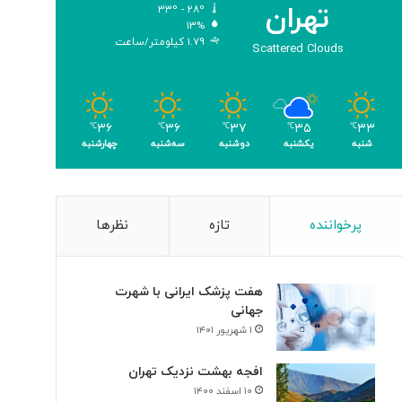
تهران
۳۳º - ۲۸º
۱۳%
۱.۷۹ کیلومتر/ساعت
Scattered Clouds
۳۶
۳۶
۳۷
۳۵
۳۳
℃
℃
℃
℃
℃
شنبه
یکشنبه
دوشنبه
سه‌شنبه
چهارشنبه
پرخواننده
تازه
نظرها
هفت پزشک ایرانی با شهرت
جهانی
۱ شهریور ۱۴۰۱
افجه بهشت نزدیک تهران
۱۰ اسفند ۱۴۰۰