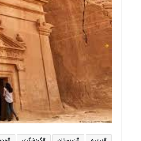
درعیه
عربستان
گردشگری
محو