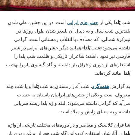
یَلدا
شب
یکی از
جشن‌های ایرانی
است. در این جشن، طی شدن
بلندترین شب سال و به دنبال آن بلندتر شدن طول روزها در
نیم‌کرهٔ شمالی، که مصادف با انقلاب زمستانی است، گرامی
یَلدا
داشته می‌شود«شب
»همانند دیگر جشن‌های ایرانی در شعر
فارسی نیز نمود داشته؛ شاعران تاریکی و ظلمت شب یلدا را
استعاره‌ای از دوری و فراق یار دانسته و گاه گیسوی یار را بهشب
یَلدا
مانند کرده‌اند.
هفت‌گرد
یَلدا
به گزارش
، شب آغاز زمستان به شب
و یا شب چله
معروف است و یکی از جشن‌های ایرانیان باستان به حساب
می‌آید که گرامی داشته می‌شود؛ البته واژه یلدا ریشه‌ سریانی
داشته و به معنای زایش و میلاد است.
شاعران کلاسیک و معاصر و در دوره‌های مختلف تاریخی از واژه
یلدا
در آثارشان استفاده کرده‌اند؛ گاه شب هجران و غم دوری یار