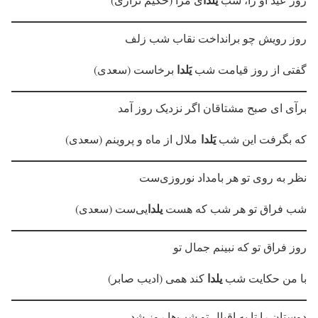
روز رویش چو برانداخت نقاب شب زلف
یَلدا
گفتی از روز قیامت شب
برخاست (سعدی)
برآی ای صبح مشتاقان اگر نزدیک روز آمد
یَلدا
که بگرفت این شب
ملال از ماه و پروینم (سعدی)
نظر به روی تو هر بامداد نوروزی‌ست
یلدا
شب فراق تو هر شب که هست
یی‌ست (سعدی)
روز فراق تو که نبینم جمال تو
یلدا
با من حکایت شب
کند همی (ادیب صابر)
دوستان را تا به اقبال تو شب‌ها روز شد