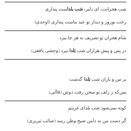
شب یلدا
شب هجرانت، ای دلبر،
ست پنداری
رخت نوروز و دیدار تو عید ماست پنداری (اوحدی)
شام هجران تو تشریف به هر جا ببرد
یَلدا
در پس و پیش هزاران شب
ببرد (وحشی بافقی)
یَلدا
بر من و یاران شب
گذشت
بس‌که ز زلف تو سخن رفت دوش (قاآنی)
کوته نمی‌شود شب یلدای غربتم
گر دست من به دامن صبح وطن رسد (صائب تبریزی)