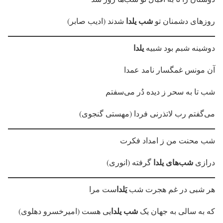
شب یلدا
روزهای دشمنان تو
شدند (ادیب صابر)
یلدا
دوشینه شبم بود شبیه
آن مونس غمگسار نامد عمدا
شب تا به سحر ز دیده دُر می‌سفتم
می‌گفتم رب لاتذرنی فردا (مهستی گنجوی)
شب محنت من ز امداد فکرت
شب‌های
یلدا
درازی
گرفته (انوری)
یَلدا
هر شبی در غم هجرت شب
ست مرا
شب
یلدا
که به سالی به جهان یک
یی هست (امیرخسرو دهلوی)