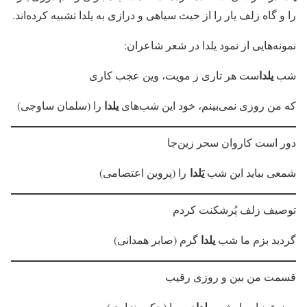
را و گاه زلف یار را از حیث سیاهی و درازی به یلدا تشبیه کرده‌اند.
نمونه‌هایی از نمود یلدا در شعر شاعران:
یلدا
شب
ست هر تاری ز مویت، وین عجب کاری
یلدا
که من روزی نمی‌بینم، خود این شب‌های
را (سلمان ساوجی)
دور است کاروان سحر زین‌جا
یَلدا
شمعی بباید این شب
را (پروین اعتصامی)
توصیف زلف پُرشکنت کردم
یلدا
گردید بزم ما شب
گرم (صابر همدانی)
قسمت من بین و روزی رقیب
یلدا
روز عید او را، شب
ی مرا (حکیم نزاری)