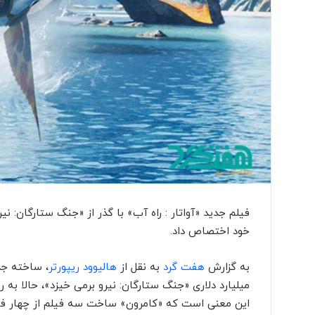
ا
و
جِ
ش
ن
ی
د
ن
ی‌
ه
ا
؛
ر
و
ا
فیلم جدید «آواتار : راه آب» با گذر از «جنگ ستارگان: نی
ی
خود اختصاص داد.
تِ
ش
به گزارش
هفت گرد
به نقل از
هالیوود ریپورتر
ا
ه
میلیارد دلاری «جنگ ستارگان: نیرو برمی خیزد»، حالا به
ک
این معنی است که «کامرون» ساخت سه فیلم از چهار فیل
ا