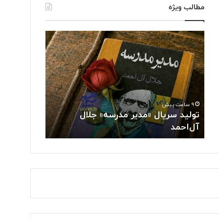
مطالب ویژه
ت
د
و
ر
ل
خ
ی
ش
د
ش
س
ن
ر
خ
۹ ساعت پیش
۱۰ ساعت پیش
ی
ب
تولید سریال «مدیر مدرسه» جلال
درخشش نخبگ
ا
گ
آل‌احمد
جهانی هوش م
ل
ا
«
ن
م
ا
د
ی
ی
ر
ر
ا
م
ن
د
ی
ر
د