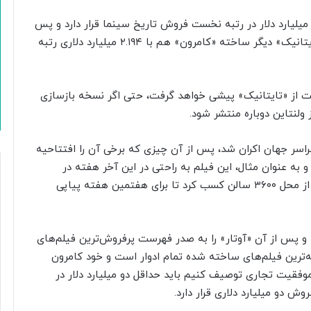
م اکنون قسمت اول «آواتار» محصول سال ۲۰۰۹ با ۲.۹۲ میلیارد دلار در رتبه نخست فروش تاریخ سینما قرار دارد و پس
از آن «انتقام جویان: آخر بازی» با ۲.۷۹ میلیارد دلار و «تایتانیک» دیگر ساخته «کامرون» هم با ۲.۱۹۴ میلیارد دلاری رتبه
نهایت از «تایتانیک» پیشی خواهد گرفت، حتی اگر نسخه بازسازی
لنتاین دوباره منتشر شود.
اهای سراسر جهان اکران شد، پس از آن چیزی که برخی آن را افتتاحیه
 به عنوان مثال، این فیلم به راحتی در این آخر هفته در
آمریکای شمالی با اکران داخلی فروش ۱۵ میلیون دلاری را از محل ۳۶۰۰ سالن کسب کرد تا برای هفتمین هفته پیاپی
 «تایتانیک» و پس از آن «آوتار» را به صدر فهرست پرفروش‌ترین فیلم‌های
نه‌ترین فیلم‌های ساخته شده تمام ادوار است و خود کامرون
موفقیت تجاری توصیف کنیم باید حداقل دو میلیارد دلار در
 دو میلیارد دلاری قرار دارد.