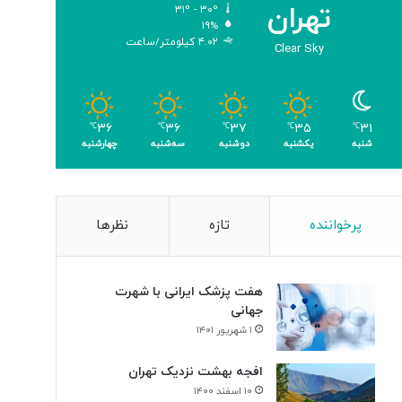
تهران
۳۱º - ۳۰º
ب
۱۹%
ا
۴.۰۲ کیلومتر/ساعت
Clear Sky
ک
س
ب
۴
۳۱
۳۵
۳۷
۳۶
۳۶
م
℃
℃
℃
℃
℃
شنبه
یکشنبه
دوشنبه
سه‌شنبه
چهارشنبه
د
ا
ل
پرخواننده
تازه
نظرها
هفت پزشک ایرانی با شهرت
جهانی
۱ شهریور ۱۴۰۱
افجه بهشت نزدیک تهران
۱۰ اسفند ۱۴۰۰