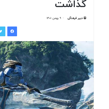
گذاشت
ا
دبیر فرهنگی
۹ بهمن ۱۴۰۱
ز
فیس بوک
ت
ا
ر
ی
ک
۱۱ ساعت پیش
یِ
از تاریکیِ ناشنوایی تا
ن
روایتِ شاهکارِ بی‌بد
ا
ش
ن
و
ا
ی
ی
ت
ا