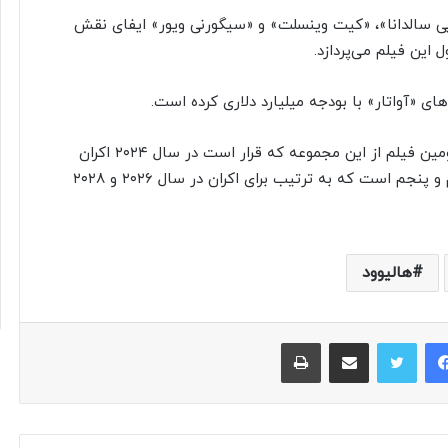
ویی سالدانا»، «کیت وینسلت» و «سیگورنی ویور» ایفای نقش
ین فیلم می‌پردازد.
ی «آواتار» با بودجه میلیارد دلاری کرده است.
فیلمبرداری «آواتار: راه آب» در سال ۲۰۱۷ و همزمان با سومین فیلم از این مجموعه که قرار است در سال ۲۰۲۴ اکران
شود، آغاز شد. او همچنین در حال کار بر روی فیلم چهارم و پنجم است که به ترتیب برای اکران در سال ۲۰۲۶ و ۲۰۲۸
هالیوود
فیس بوک
توییتر
اشتراک گذاری از طریق ایمیل
چاپ