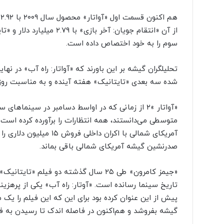
رِ
ه
ب
ی‌
ب
سوم را به خود اختصاص داده است.
د
ی
تحلیلگران گیشه بر این باورند که «آواتار: راه آب» در 
لِ
شده سه بعدی «تایتانیک» هفته آینده و به مناسبت روز و
ب
ت
ه
«آواتار »۲ از زمانی که در اواسط دسامبر در سینم
و
متوسطی می‌دانستند، همه انتظارات را برآورده کرده است و
و
ن
+
صدرنشین گیشه آمریکای شمالی باقی بماند.
ص
د
«جیمز کامرون» طی ۲۵ سال گذشته دو فیلم
ا
تاریخ سینما رسانده است. «آوتار: راه آب» یکی از پرهزی
پیش از این عنوان کرده بود برای این که این فیلم را یک 
گیشه بفروشد و هم‌اکنون در فاصله اندک تا رسیدن به فروش