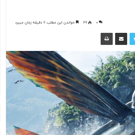
پ
۰
67
خواندن این مطلب ۲ دقیقه زمان میبرد
ی
توییتر
اشتراک گذاری از طریق ایمیل
چاپ
ا
م
م
د
ی
۴ ساعت پیش
ر
 اوجِ شنیدنی‌ها؛
پیام مدیر عامل بنیاد رودکی به
ع
یلِ بتهوون+صدا
مناسبت روز خبرنگار
ا
م
ل
ب
ن
ی
ا
د
ر