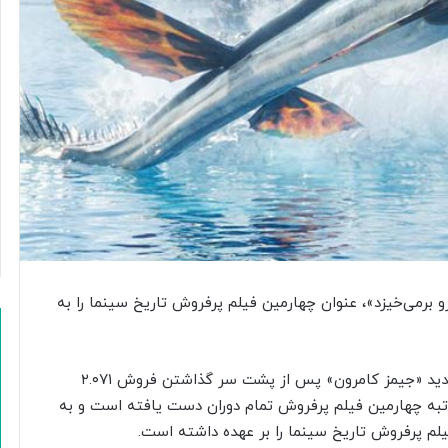
و
د
ک
ی
ب
ه
م
ن
ا
س
ب
ت
ر
و
ز
رو برمی‌خیزد»، عنوان چهارمین فیلم پرفروش تاریخ سینما را به
خ
ب
ر
، ساخته جدید «جیمز کامرون» پس از پشت سر گذاشتن فروش ۲.۰۷۱
ن
گ
 رتبه چهارمین فیلم پرفروش تمام دوران دست یافته است و به
ا
م پرفروش تاریخ سینما را بر عهده داشته است.
ر