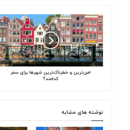
م
ی
ل
خ
و
د
ر
ا
و
ا
ر
د
امن‌ترین و خطرناک‌ترین شهرها برای سفر
ک
کدامند؟
ن
ی
د
نوشته های مشابه