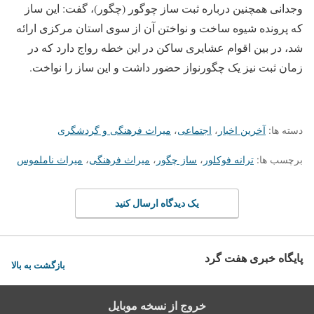
وجدانی همچنین درباره ثبت ساز چوگور (چگور)، گفت: این ساز
که پرونده شیوه ساخت و نواختن آن از سوی استان مرکزی ارائه
شد، در بین اقوام عشایری ساکن در این خطه رواج دارد که در
زمان ثبت نیز یک چگورنواز حضور داشت و این ساز را نواخت.
دسته ها:
آخرین اخبار
،
اجتماعی
،
میراث فرهنگی و گردشگری
برچسب ها:
ترانه فوکلور
،
ساز چگور
،
میراث فرهنگی
،
میراث ناملموس
یک دیدگاه ارسال کنید
پایگاه خبری هفت گرد
بازگشت به بالا
خروج از نسخه موبایل