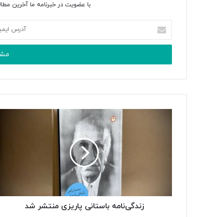
با عضویت در خبرنامه ما آخرین مطال
آ
د
ر
س
ا
ی
م
ی
ل
خ
و
د
ر
ا
و
ا
ر
د
زندگی‌نامه باستانی پاریزی منتشر شد
ک