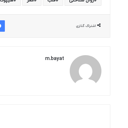
زوال شناختی
قلب
مغز
هیپوکا
اشتراک گذاری
m.bayat