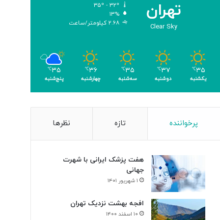
تهران
۳۵º - ۳۲º
ب
۱۳%
ر
۲.۶۸ کیلومتر/ساعت
Clear Sky
ا
ی
ن
ا
۳۵
۳۷
۳۵
۳۶
۳۵
ب
℃
℃
℃
℃
℃
یکشنبه
دوشنبه
سه‌شنبه
چهارشنبه
پنج‌شنبه
و
د
ی
س
ل
پرخواننده
تازه
نظرها
و
ل‌
ه
هفت پزشک ایرانی با شهرت
ا
جهانی
ی
۱ شهریور ۱۴۰۱
س
ر
افجه بهشت نزدیک تهران
ط
۱۰ اسفند ۱۴۰۰
ا