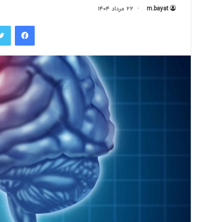
m.bayat
۲۲ مرداد ۱۴۰۴
فیس بوک
ب
ی
ش
ا
ز
۱
۰
۶ ساعت پیش
۰
بیش از ۱۰۰ خب
خ
اخراج شدند
ب
ر
ن
گ
ا
ر
د
ر
ی