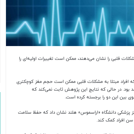
ن
ی
ت
ا
ا
ر
ز
ش
ت
غ
شکلات قلبی را نشان می‌دهند، ممکن است تغییرات اولیه‌ای را
ذ
ی
ه‌
 که افراد مبتلا به مشکلات قلبی ممکن است حجم مغز کوچکتری
ا
ی
د بود. در حالی که نتایج این پژوهش ثابت نمی‌کند که
و
ی بین این دو را برجسته کرده است.
ک
ش
رکز پزشکی دانشگاه «اراسموس» هلند نشان داد که حفظ سلامت
ا
ن افراد کمک کند.
و
ر
ز