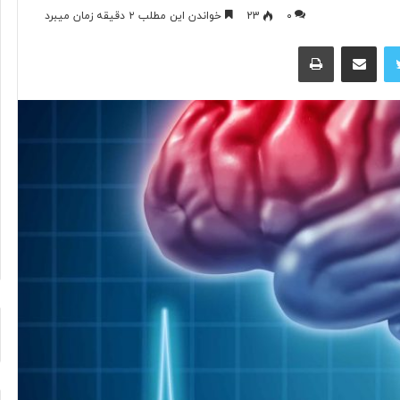
۰
23
خواندن این مطلب ۲ دقیقه زمان میبرد
توییتر
اشتراک گذاری از طریق ایمیل
چاپ
ب
ا
د
ا
م
:
ا
۳ ساعت پیش
ز
رنگار در یک سال اخیر
بادام: از محبوبیت جهانی تا ارزش
م
تغذیه‌ای و کشاورزی
ح
ب
و
ب
ی
ت
ج
ه
ا