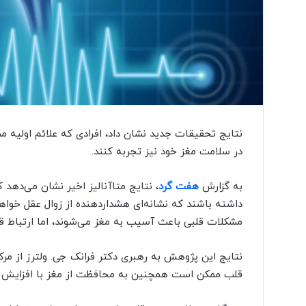
ک
س
ا
ل
ا
خ
ی
ر
ا
خ
نتایج تحقیقات جدید نشان داد، افرادی که علائم اولیه م
ر
در سلامت مغز خود نیز تجربه کنند.
ا
ج
به گزارش
هفت گرد
، نتایج متاآنالیز اخیر نشان می‌دهد
ش
د
داشته باشند که نشانه‌ای هشداردهنده از زوال عقل خواه
ن
مشکلات قلبی باعث آسیب به مغز می‌شوند، اما ارتباط قو
د
نتایج این پژوهش به رهبری دکتر فرانک جی. ولترز از م
قلب ممکن است همچنین به محافظت از مغز با افزایش س