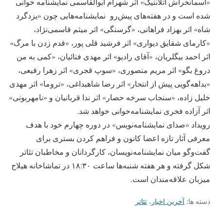
«آسمانخراش آتلانتیک» اثر شهرام ابوالقاسمی نمایشنامه خوانی
شده است و در هفته‌های پیش‌رو نمایشنامه‌هایی چون «یزدگرد
شاه» اثر بهزاد فراهانی، «گرسنگی» اثر میثم قاسمی‌نژاد،
«کارمای شقایق دیواری» اثر فرشید قلی پور، «قدم زدن با مرگ»
اثر احمد بیگلریان، «آقای رادیو» اثر مهدی فنائیان، «کمی به من
دروغ بگو» اثر مریم منصوری، «سوپ قجری» اثر زهرا رفیعی،
«بداهه‌گویی پیش از انتحار» اثر رضا شاهبداغی، «تروما» اثر مهدی
خلیل زاده، «سنجاب سرخه حصار» اثر ندا قربانیان و «نامهربونی»
اثر آزاده فخری نمایشنامه‌خوانی خواهد شد.
رویداد «صدای نمایشنامه‌نویس» در دوره چهارم خود با هدف
معرفی آثار تازه اعضا کانون و فراهم کردن بستری برای
گفت‌وگو میان نمایشنامه‌نویسان، کارگردانان و مخاطبان تئاتر
شکل گرفته و هر هفته شنبه‌ها ساعت ۱۸:۳۰ در تماشاخانه هیلاج
میزبان علاقه‌مندان است.
دسته ها:
آخرین اخبار
،
تئاتر