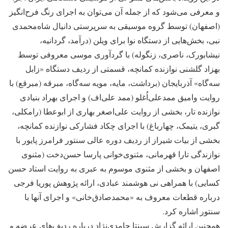
و معرفی می‌شود که از جمله آن می‌توان به اجرای رنگ فرح‌انگیز
(اصفهان) توسط گروه موسیقی به سرپرستی دانیال شاه‌محمدی
نبی، بخش‌هایی از دستگاه نوا برای ویلن (درآمد، گردانیه،
نیشابورک، ناصری، زنگوله) با گردآوری موسی معروفی توسط
بهزاد گلشنی نوازنده کمانچه، قسمتی از ردیف دستگاه «زابل
سه‌گاه» آذربایجان (برداشت، مایه، مویه سه‌گاه، مبرقه (مبرقع) با
روایت وامیق ممدعلی‌اُغلو (ممد علی‌اف) و اجرای بهراد بنیادی
نوازنده تار، بخشی از روایت علی‌اصغر بهاری از ابوعطا (رامکلی،
گبری، یتیمک، چهارباغ) با اجرای چکاد فشارکی نوازنده کمانچه،
بخشی از بیات شیراز از ردیف دوره عالی سنتور فرامرز پایور با
نوازندگی تارا قهرمانی، مثنوی‌خوانی پارسا حسن‌دخت (مثنوی
اصفهان و بخشی از مثنوی موسوم به عبری به روایت استاد حسن
کسایی) با همراهی نی هوشمند عبادی، ارائه پژوهش پوریا فرجی
درباره قطعات معروف به «محمدصادق‌خانی» و اجرای آنها با
سنتور اشاره کرد.
همچنین ارائه گزارش سپنتا حامدی‌نژاد درباره ردیف‌های عرضه و