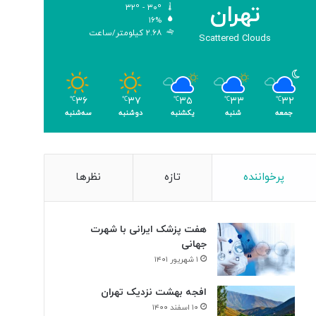
تهران
۳۲º - ۳۰º
و
۱۶%
م
۲.۶۸ کیلومتر/ساعت
Scattered Clouds
ر
۳۶
۳۷
۳۵
۳۳
۳۲
℃
℃
℃
℃
℃
جمعه
شنبه
یکشنبه
دوشنبه
سه‌شنبه
پرخواننده
تازه
نظرها
هفت پزشک ایرانی با شهرت
جهانی
۱ شهریور ۱۴۰۱
افجه بهشت نزدیک تهران
۱۰ اسفند ۱۴۰۰