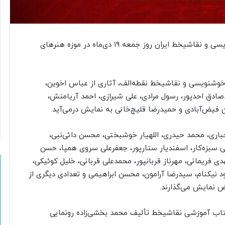
ی
آ
ت
ش‌
ن
نمایشگاه آثار جمعی از استادان و مدرسان مطرح خوشنویسی و نقاشیخط ایران روز جمعه ۱۹ دی‌ماه در موزه هنرهای
ش
ا
ن‌
ه خوشنویسی و نقاشیخط نقطه‌الف، آثاری از عباس اخوین،‌
ه
ادق احدپور، رسول مرادی، علی شیرازی، احمد آریامنش،
ا
ر
 فیض‌آبادی و حمیدرضا قلیچ‌خانی به نمایش درمی‌آید.
ا
ب
باری، محمد حیدری، اللهیار خوشبختی، محسن دائی‌نبی،
گ
 سبزه‌کار، اسفندیار ستارپور، جعفرعلی سروی همپا، حسن
ی
ر
ی فریمانی، مهرناز قربانپور، محمدعلی قربانی، خلیل کوئیکی،
د
ود نیکنام، سیدرضا آرامون، محسن ابراهیمی و تعدادی دیگری از
؟
رض نمایش می‌گذارند.
 کتاب آموزشی نقاشیخط تألیف محمد بخشی‌زاده رونمایی