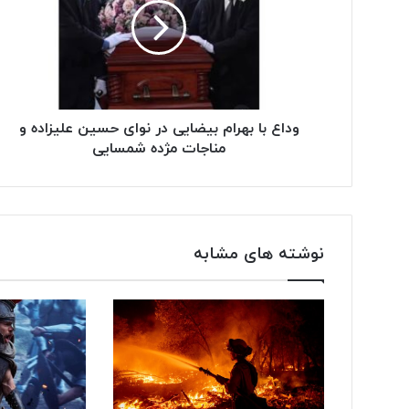
ر
ا
و
ا
ر
د
وداع با بهرام بیضایی در نوای حسین علیزاده و
ک
مناجات مژده شمسایی
ن
ی
د
نوشته های مشابه