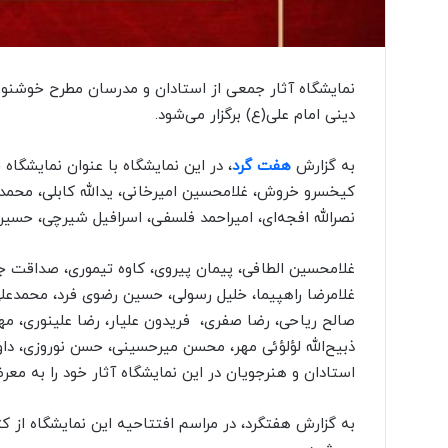
ا
ی
ر
ا
ن
ی
دینی امام علی(ع) برگزار می‌شود.
ب
ا
به گزارش
هفت گرد
، در این نمایشگاه با عنوان نمایشگا
«
کیخسرو خروش، غلامحسین امیرخانی، یدالله کابلی، محمدص
ح
س
نصرالله افجه‌ای، امیراحمد فلسفی، اسرافیل شیرچی، حسین
گ
ر
غلامحسین الطافی، پیمان پیروی، کاوه تیموری،‌ صداقت ج
ه
غلامرضا راهپیما، خلیل رسولی، حسین رضوی فرد، محمدعلی
ا
ی
صالح ریاحی، رضا صفری، فریدون علیار، رضا علینوری، مهد
پ
‌ذبیح‌الله لؤلؤئی مهر، محسن میرحسینی، حسن نوروزی، دا
و
استادان و هنرجویان در این نمایشگاه آثار خود را به مع
ش
ی
د
به گزارش هفتگرد، در مراسم افتتاحیه این نمایشگاه از
ن