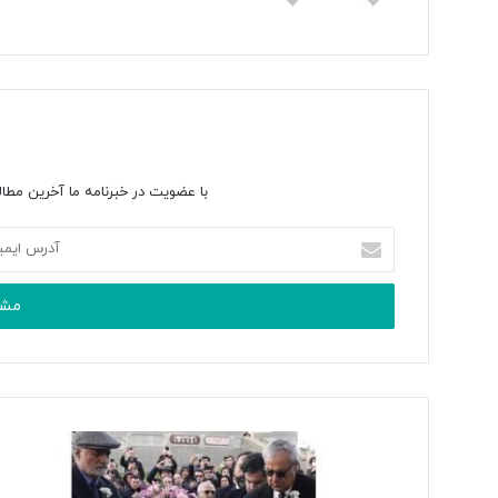
با عضویت در خبرنامه ما آخرین مطال
آ
د
ر
س
ا
ی
م
ی
ل
خ
و
د