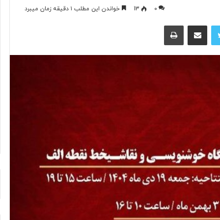
۰
13
خواندن این مطلب ۱ دقیقه زمان میبرد
توییتر
اشتراک گذاری از طریق ایمیل
چاپ
آ
ی
ا
ف
ن
ا
و
۱ روز پیش
ر
د ایرانی با
آیا فناوری می‌تواند جای آتش‌نشان‌ها
ی
ریگامی»
را بگیرد؟
م
ی‌
ت
و
ا
ن
د
ج
ا