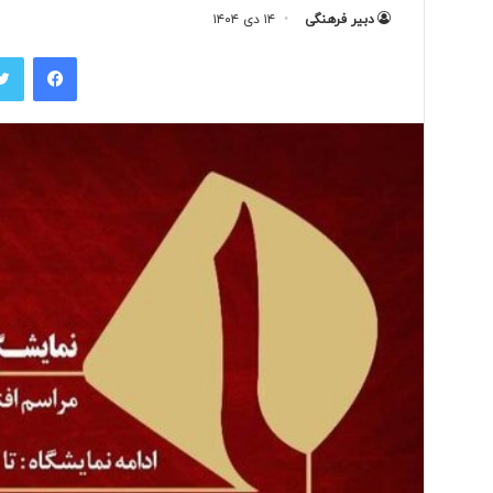
دبیر فرهنگی
۱۴ دی ۱۴۰۴
فیس بوک
ت
و
ل
ی
د
ل
ب
۲ روز پیش
ا
تولید لباس‌های هوشمن
س‌
«حسگرهای پوشیدنی ک
ه
ا
ی
ه
و
ش
م
ن
د