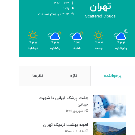
تهران
۳۵º - ۳۱º
ی
۱۰%
ک
۴.۹۲ کیلومتر/ساعت
Scattered Clouds
ر
ی
گ
ا
۳۴
۳۴
۳۱
۳۵
۳۷
م
℃
℃
℃
℃
℃
پنج‌شنبه
جمعه
شنبه
یکشنبه
دوشنبه
ی
»
پرخواننده
تازه
نظرها
هفت پزشک ایرانی با شهرت
جهانی
۱ شهریور ۱۴۰۱
افجه بهشت نزدیک تهران
۱۰ اسفند ۱۴۰۰