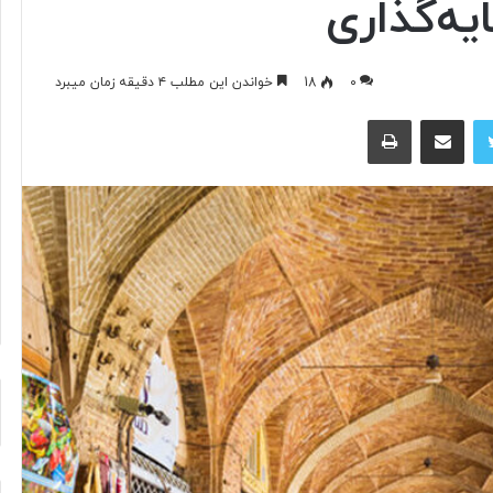
ه‌گذاری
م
۰
18
خواندن این مطلب ۴ دقیقه زمان میبرد
غ
توییتر
اشتراک گذاری از طریق ایمیل
چاپ
ز
م
ت
ف
ک
۱۰ ساعت پیش
ر
ی معاصر با الهام
مغز متفکر گوگل از سمت خود
گ
کناره‌گیری کرد
و
گ
ل
ا
ز
س
م
ت
خ