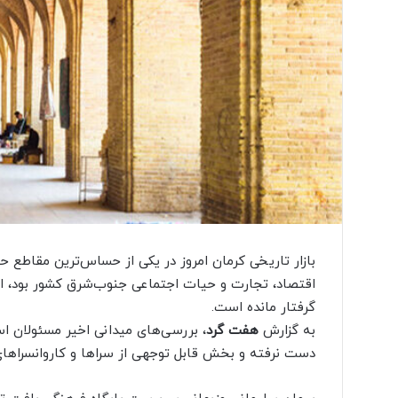
ع
ا
ص
ر
ب
ا
ا
ل
ه
ا
م
ا
ز
«
بازار تاریخی کرمان امروز در یکی از حساس‌ترین مقاطع 
ا
و
اقتصاد، تجارت و حیات اجتماعی جنوب‌شرق کشور بود، اکن
د
گرفتار مانده است.
ی
به گزارش
هفت گرد
، بررسی‌های میدانی اخیر مسئولان ا
س
دست نرفته و بخش قابل توجهی از سراها و کاروانسراهای 
ه
»
ه