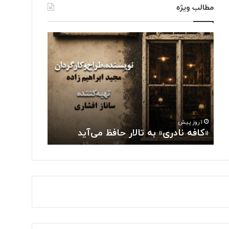
مطالب ویژه
«
ت
ک
و
ا
ل
ف
ی
ه
د
ن
ل
ا
ب
۱ روز پیش
د
ا
تولید لباس‌
۱ روز پیش
ر
س‌
«کافه نادری» به تالار حافظ می‌آید
«حسگرهای 
ی
ه
»
ا
ب
ی
ه
ه
ت
و
ا
ش
ل
م
ا
ن
ر
د