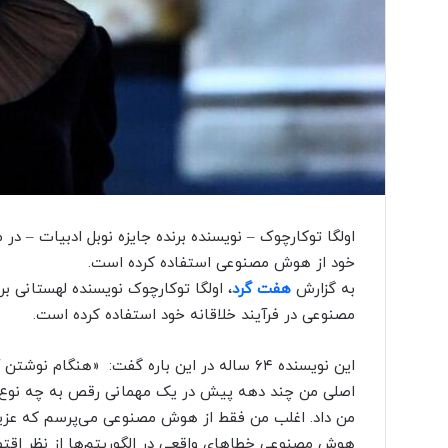
ک
س
ا
ل
ا
خ
ی
ر
ا
خ
ر
ا
اولگا توکارچوک – نویسنده برنده جایزه نوبل ادبیات – د
ج
خود از هوش مصنوعی استفاده کرده است.
ش
به گزارش
هفت گرد
، اولگا توکارچوک نویسنده لهستانی بر
د
مصنوعی در فرآیند خلاقانه خود استفاده کرده است.
ن
د
این نویسنده ۶۴ ساله در این باره گفت: «هنگ
اصلی من چند دهه پیش در یک مهمانی رقص به چه نوع 
من داد. اغلب من فقط از هوش مصنوعی می‌پرسم که عزیزم
هوش مصنوعی خطاهای واقعی در الگوریتم‌ها از نظر اقتص