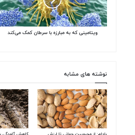
ا
و
ا
ر
د
ویتامینی که به مبارزه با سرطان کمک می‌کند
ک
ن
ی
د
نوشته های مشابه
بادام: از محبوبیت جهانی تا ارزش
کاهش آلودگی ب