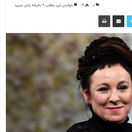
۰
19
خواندن این مطلب ۲ دقیقه زمان میبرد
توییتر
اشتراک گذاری از طریق ایمیل
چاپ
ب
ا
د
ا
م
:
ا
۴ ساعت پیش
ز
رنگار در یک سال اخیر
بادام: از محبوبیت جهانی تا ارزش
م
تغذیه‌ای و کشاورزی
ح
ب
و
ب
ی
ت
ج
ه
ا