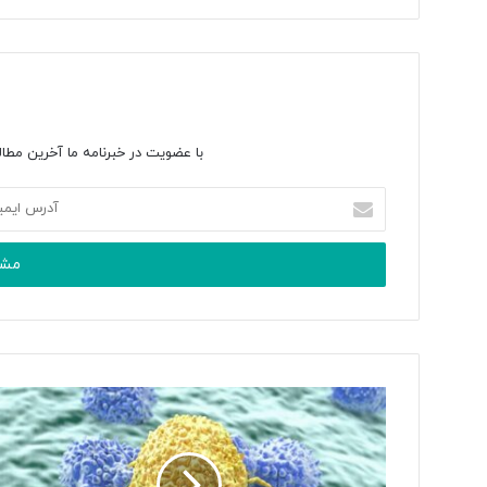
با عضویت در خبرنامه ما آخرین مطال
آ
د
ر
س
ا
ی
م
ی
ل
خ
و
د
ر