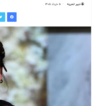
دبیر تحریه
۵ خرداد ۱۴۰۵
فیس بوک
ب
ی
ش
ا
ز
۱
۰
۷ ساعت پیش
۰
بیش از ۱۰۰ خب
خ
اخراج شدند
ب
ر
ن
گ
ا
ر
د
ر
ی