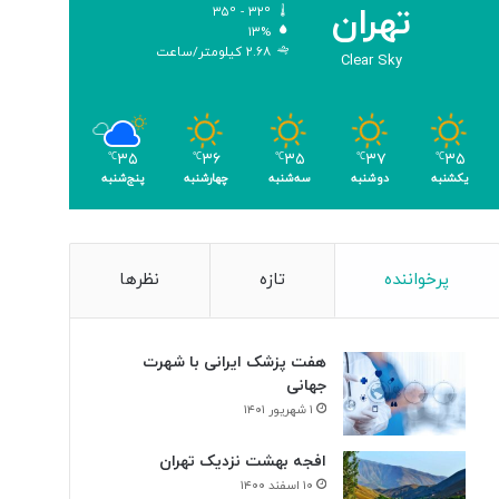
تهران
۳۵º - ۳۲º
ب
۱۳%
ر
۲.۶۸ کیلومتر/ساعت
Clear Sky
ا
ی
ن
ا
۳۵
۳۷
۳۵
۳۶
۳۵
ب
℃
℃
℃
℃
℃
یکشنبه
دوشنبه
سه‌شنبه
چهارشنبه
پنج‌شنبه
و
د
ی
س
ل
پرخواننده
تازه
نظرها
و
ل‌
ه
هفت پزشک ایرانی با شهرت
ا
جهانی
ی
۱ شهریور ۱۴۰۱
س
ر
افجه بهشت نزدیک تهران
ط
۱۰ اسفند ۱۴۰۰
ا