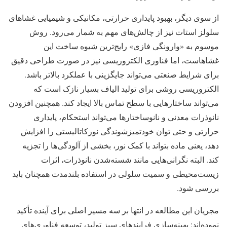
از سوی دیگر، بهبود پایداری حرارتی، مکانیکی و شیمیایی غشاهای
سلولز استات نیز از چالش‌های مهم به شمار می‌رود. روش
موسوم به «وارونگی فازی» رایج‌ترین شیوه ساخت این
غشاهاست، اما فناوری الکتروریسی نیز در صورت طراحی دقیق
برای شرایط صنعتی می‌تواند جایگزینی با عملکرد بالاتر باشد.
الکتروریسی روشی برای تولید الیاف بسیار نازک است که
می‌تواند ساختارهایی با سطح تماس بالا ایجاد کند. همچنین افزودن
نانوذرات معدنی و نانوساختارها می‌تواند استحکام، پایداری
حرارتی و حتی توان خودتمیزشوندگی نورکاتالیستی را افزایش
دهد، یعنی ماده بتواند با کمک نور، بخشی از آلودگی‌ها را تجزیه
کند. البته نگرانی‌هایی مانند شسته‌شدن نانوذرات، اثرات
زیست‌محیطی و سمیت سلولی در استفاده بلندمدت همچنان باید
بررسی شود.
مجریان این مطالعه در انتها بر سه مسیر اصلی برای آینده تأکید
نموده‌اند: بهینه‌سازی فرایندهای سبز تولید، توسعه فناوری‌های