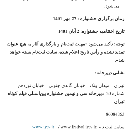
می‌شود.
زمان برگزاری جشنواره :
27 مهر 1401
تاریخ اختتامیه جشنواره: 2 آبان 1401
توجه:
مهلت ثبت‌نام و بارگذاری آثار به هیچ عنوان
تأکید می‌شود «
تمدید نشده و رأس تاریخ اعلام شده، سایت ثبت‌نام بسته خواهد
شد».
نشانی دبیرخانه:
تهران – میدان ونک – خیابان گاندی جنوبی – خیابان نوزدهم –
دبیرخانه سی و نهمین جشنواره بین‌المللی فیلم كوتاه
شماره 20-
تهران
86084863
سایت ثبت نام :
/ www.festival.iycs.ir
www.iycs.ir