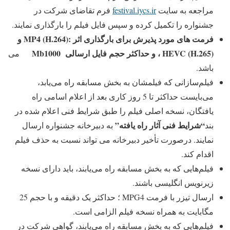
مراجعه به سایت
festival.iycs.ir
فرم تقاضای شركت در
جشنواره را تكمیل كرده و سپس فایل فیلم را بارگذاری نمایند.
فرمت های مورد پذیرش برای بارگذاری اثر :
MP4 (H.264)
و
HEVC (H.265)
، و حداکثر حجم فایل ارسالی
1000
Mb
می
باشد.
فیلم‌سازانی که فیلمشان به بخش مسابقه راه می‌یابد،
می‌بایست حداکثر تا 5 روز کاری بعد از اعلام اسامی راه
یافتگان، نسخه اصلی فیلم را طبق شرایط فنی اعلام شده در
“شرایط فنی آثار راه­ یافته”
بند
به دبیرخانه جشنواره ارسال
نمایند. درصورت تأخیر دبیرخانه می تواند نسبت به حذف فیلم
اقدام کند.
فیلم‌هایی که به بخش مسابقه راه می‌یابند، باید دارای نسخه
زیرنویس انگلیسی باشند.
ارسال تیزر با فرمت MPG4 ؛ حداکثر یک دقیقه و با حجم 25
مگابایت به همراه نسخه فیلم الزامی است.
فیلم‌هایی كه به بخش مسابقه راه می‌یابند، گواهی شركت در