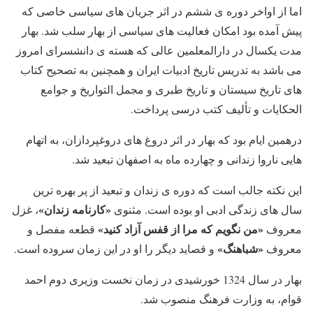
اما از اواخر دوره ی ششم در اثر جریان های سیاسی خاصی که
پیش آمده بود امکان فعالیت های سیاسی از بهار سلب شد. بهار
مدت یکسال در دارالمعلمین عالی که هسته ی دانشسرای امروز
می باشد به تدریس تاریخ ادبیات ایران و همچنین به تصحیح کتاب
های تاریخ سیستان و تاریخ طبری و مجمل التواریخ و جوامع
الحکایات و تألیف کتب درسی پرداخت.
درهمین ایام بود که بهار در اثر دروغ های دروغپردازان، به اتهام
هایی ناروا زندانی و چهارده ماه به اصفهان تبعید شد.
این نکته جالب است که دوره ی زندان و تبعید از پر بهره ترین
«کارنامه
زندان»
سال های زندگی ادبی او بوده است. مثنوی
، غزل
«من نگویم که مرا از قفس آزاد کنید»
معروف
قطعه مفصل و
«شباهنگ»
معروف
و قصاید دیگر را او در این زمان سروده است.
بهار در سال 1324 خورشیدی در زمان نخست وزیری دوم احمد
قوام، به وزارت فرهنگ منصوب شد.