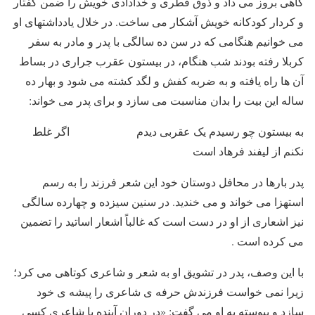
گاهی بروز می داد و ذوق فطری و خدادادی خویش را ضمن گفتار
و کردار کودکانه خویش آشکار می ساخت. در خلال یادداشتهای او
می خوانیم هنگامی که در سن ده سالگی با پدر و مادر به سفر
کربلا رفته بودند شب هنگام، در بیستون عقرب جراری در بساط
آن ها راه یافته و به ضربه کفش و لگد کشته می شود و بهار ده
ساله این بیت را بدان مناسبت می سازد و برای پدر می خواند:
به بیستون چو رسیدم یک عقربی دیدم اگر غلط
نکنم از لیفند فرهاد است
پدر بارها در محافل دوستان خود این شعر فرزند را به رسم
استهزا می خواند و می خندید. در سنین سیزده و چهارده سالگی
نیز اشعاری از او در دست است که غالباً اشعار اساتید را تضمین
می کرده است .
با این وصف، پدر در تشویق او به شعر و شاعری کوتاهی می کرد؛
زیرا نمی خواست فرزندش حرفه ی شاعری را پیشه ی خود
سازد و پیوسته به او می گفت: «در دوران آینده با شاعری کسی