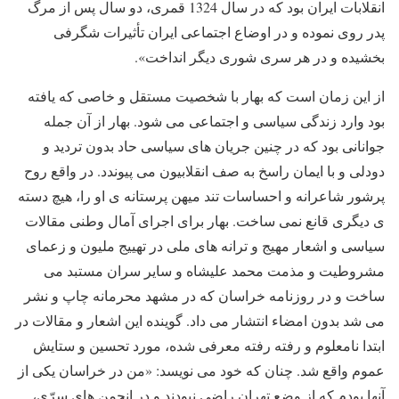
انقلابات ایران بود که در سال 1324 قمری، دو سال پس از مرگ
پدر روی نموده و در اوضاع اجتماعی ایران تأثیرات شگرفی
بخشیده و در هر سری شوری دیگر انداخت».
از این زمان است که بهار با شخصیت مستقل و خاصی که یافته
بود وارد زندگی سیاسی و اجتماعی می شود. بهار از آن جمله
جوانانی بود که در چنین جریان های سیاسی حاد بدون تردید و
دودلی و با ایمان راسخ به صف انقلابیون می پیوندد. در واقع روح
پرشور شاعرانه و احساسات تند میهن پرستانه ی او را، هیچ دسته
ی دیگری قانع نمی ساخت. بهار برای اجرای آمال وطنی مقالات
سیاسی و اشعار مهیج و ترانه های ملی در تهییج ملیون و زعمای
مشروطیت و مذمت محمد علیشاه و سایر سران مستبد می
ساخت و در روزنامه خراسان که در مشهد محرمانه چاپ و نشر
می شد بدون امضاء انتشار می داد. گوینده این اشعار و مقالات در
ابتدا نامعلوم و رفته رفته معرفی شده، مورد تحسین و ستایش
عموم واقع شد. چنان که خود می نویسد: «من در خراسان یکی از
آنها بودم که از وضع تهران راضی نبودند و در انجمن های سرّی،