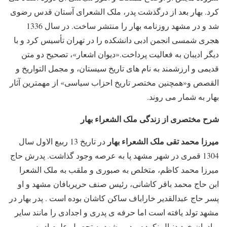
کرد. بهار بعد از درگذشت پدر، ملک الشعرای آستان قدس رضوی
شد و در مشهد روزنامه بهار را منتشر ساخت. در سال 1336
هجری شمسی انجمن ادبی دانشکده را در تهران تأسیس کرد و با
دیگر ادیبان به فعالیت پرداخت.«دیوان اشعار»، تصحیح دو متن
قدیمی و ارزشمند به نام های تاریخ سیستان، و مجمل التواریخ و
القصص و«همچنین مختصر تاریخ احزاب سیاسی» از مهمترین آثار
بهار به شمار می روند.
شرح مختصری از زندگی ملک الشعراء بهار
میرزا محمد تقی ملک الشعراء بهار
در تاریخ 13 ربیع الاول سال
1304 قمری در شهر مشهد پا به عرصه وجود گذاشت. پدرش حاج
میرزا محمد کاظم، متخلص به صبوری و ملقب به ملک الشعرا
ابن حاج محمد باقر کاشانی، رئیس صنف حریربافان مشهد و او
پسر حاج عبدالقدیر خاراباف ساکن کاشان بوده است . پدر بهار در
مشهد تولد یافته است اما حرفه ی پدری و اجدادی را مانند سایر
برادران خود دنبال نکرده و در مشهد به تحصیل علوم ادبیه و