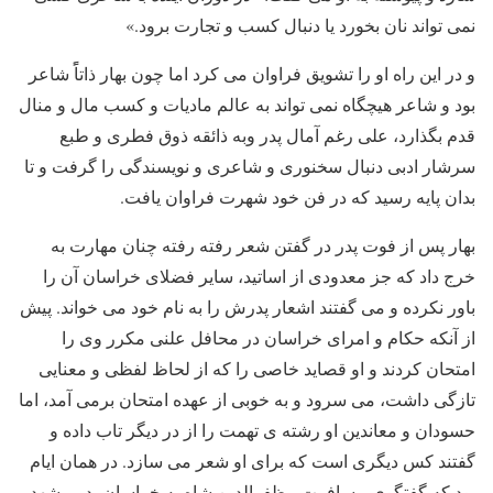
نمی تواند نان بخورد یا دنبال کسب و تجارت برود.»
و در این راه او را تشویق فراوان می کرد اما چون بهار ذاتاًً شاعر
بود و شاعر هیچگاه نمی تواند به عالم مادیات و کسب مال و منال
قدم بگذارد، علی رغم آمال پدر وبه ذائقه ذوق فطری و طبع
سرشار ادبی دنبال سخنوری و شاعری و نویسندگی را گرفت و تا
بدان پایه رسید که در فن خود شهرت فراوان یافت.
بهار پس از فوت پدر در گفتن شعر رفته رفته چنان مهارت به
خرج داد که جز معدودی از اساتید، سایر فضلای خراسان آن را
باور نکرده و می گفتند اشعار پدرش را به نام خود می خواند. پیش
از آنکه حکام و امرای خراسان در محافل علنی مکرر وی را
امتحان کردند و او قصاید خاصی را که از لحاظ لفظی و معنایی
تازگی داشت، می سرود و به خوبی از عهده امتحان برمی آمد، اما
حسودان و معاندین او رشته ی تهمت را از در دیگر تاب داده و
گفتند کس دیگری است که برای او شعر می سازد. در همان ایام
بود که گفتگوی مسافرت مظفرالدین شاه به خراسان، در مشهد