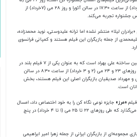
ساخته دو ساعت و چهل و پنج دقیقه‌ای روستایی که از طولانی‌ترین فیلم‌های امسال جشنواره کن است، روز ۲۶ می (۵
خرداد) از ساعت ۱۴:۱۵ در سالن آنیس واردا، ۲۷ می (۶ خرداد) از ساعت ۱۷:۳۰ در سالن آئورا و روز ۲۸ می (۷خرداد) از
ادران لیلا» منتشر نشده اما ترانه علیدوستی، نوید محمدزاده،
محمدی از جمله بازیگران این فیلم هستند و کمپانی فرانسوی
اولین ساخته علی بهراد است که به عنوان یکی از ۷ فیلم بلند در
بخش مسابقه هفته منتقدین جشنواره کن دو نمایش در روزهای ۲۳ و ۲۴ می (۲ و ۳ خرداد) از ساعت ۸:۳۰ در سالن
 و مهرداد صدیقیان بازیگران اصلی این فیلم هستند، بخش
انان است.
«مرز»
جایزه نوعی نگاه کن را به خود اختصاص داد، امسال
پا به جشنواره کن می‌گذارد که طی روزهای ۲۲ تا ۲۵ می (۱ تا ۴ خرداد) در پنج
مجموعه‌ای از بازیگران ایرانی از جمله زهرا امیر ابراهیمی