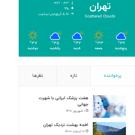
تهران
۳۶º - ۳۱º
۹%
۵.۸۱ کیلومتر/ساعت
Scattered Clouds
۳۷
۳۵
۳۲
۳۳
۳۶
℃
℃
℃
℃
℃
پنج‌شنبه
جمعه
شنبه
یکشنبه
دوشنبه
پرخواننده
تازه
نظرها
هفت پزشک ایرانی با شهرت
جهانی
۱ شهریور ۱۴۰۱
افجه بهشت نزدیک تهران
۱۰ اسفند ۱۴۰۰