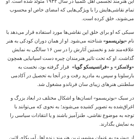
این هنرمند تجسمی اهل کلمبیا در سال ۱۹۳۲ متولد شده است. او
تمام نقاشی‌هایش را با ویژگی‌هایی که امضای خاص او محسوب
می‌شوند،‌ خلق کرده است.
سبکی که او برای خلق این نقاشی‌ها مورد استفاده قرار می‌دهد با
«بوتریسمو»‌
نام
شناخته می‌شود. او از همان دوران کودکی به هنر
علاقه‌مند شد و نخستین آثارش را در سن ۱۶ سالگی به نمایش
گذاشت. او که تحت تاثیر هنرمندان چیره دست اسپانیایی همچون
«ولاسکز»‌
«فرانسیسکو گویا»‌
و
قرار گرفته بود، نخست به
بارسلونا و سپس به مادرید رفت و در آنجا به تحصیل در آکادمی
سلطنتی هنرهای زیبای سان فرناندو مشغول شد.
در سبک «بوتریسمو»‌ انسان‌ها و اشکال مختلف در ابعاد بزرگ و
اغراق‌شده به تصویر کشیده می‌شوند؛ به نحوی که می‌توانند با
توجه به موضوع نقاشی،‌ طنزآمیز باشند و یا انتقادات سیاسی را
به نمایش بگذارند.
از «بوترو»‌ به عنوان مشهورترین هنرمند زنده اهل آمریکای لاتین