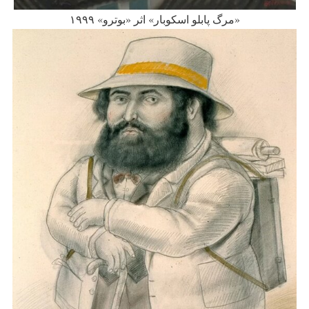
«مرگ پابلو اسکوبار» اثر «بوترو» ۱۹۹۹