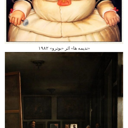
«ندیمه ها» اثر «بوترو» ۱۹۸۲