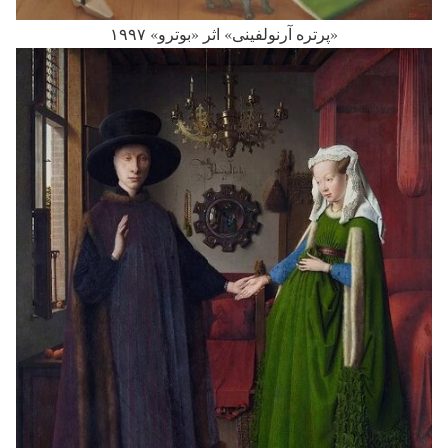
«پرتره آرنولفینی» اثر «بوترو» ۱۹۹۷