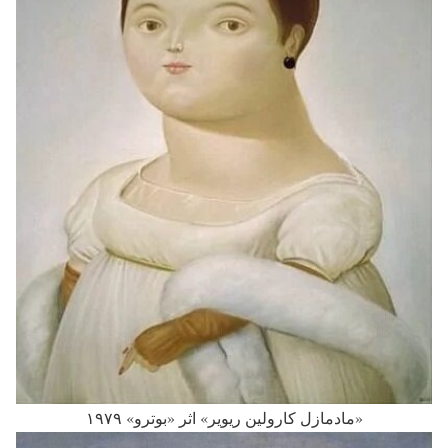
«مادمازل کارولین ریویر»‌ اثر «بوترو» ۱۹۷۹