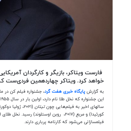
فارست ویتاکر
، بازیگر و کارگردان آمریکا
خواهد کرد. ویتاکر چهاردهمین فردی‌ست که
به گزارش
پایگاه خبری هفت گرد
، جشنواره فیلم کن در ماه
این جشنواره که نخل طلا نام دارد، اولین بار در سال ۱۹۵۵ به درام عاشقانه
سالهای اخیر به فیلم‌هایی چون
تیتان
(۲۰۲۱، ژولیا دوکورنو)،
کورئیدا) و
مربع
(۲۰۱۷، روبن اوستلوند) رسید. نخل طلا
فیلمسازانی می‌شود که کارنامه پرباری دارند.