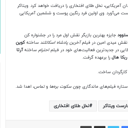
ردان آمریکایی، نخل طلای افتخاری را دریافت خواهد کرد. ویتاکر
ست می‌آورد. وی اولین فرد رنگین پوست و ششمین آمریکایی
توود
جایزه بهترین بازیگر نقش اول مرد را در جشنواره کن
آخرین پادشاه اسکاتلند
ساخته
کوین
یکایی در جدیدترین فعالیت‌های خود در فیلم
احترام
ساخته
آرتا
ربکا هال
را برعهده گرفت.
ستاره فیلم‌های ماندگاری چون
سکوت بره‌ها
و
تماس
، اهدا شد.
ارست ویتاکر
نخل طلای افتخاری
فیس بوک
توییتر
اشتراک گذاری از طریق ایمیل
چاپ