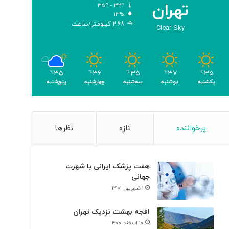
تهران
۳۵º - ۳۲º
۱۳%
۲.۶۸ کیلومتر/ساعت
Clear Sky
۳۵
۳۶
۳۵
۳۷
۳۵
℃
℃
℃
℃
℃
یکشنبه
دوشنبه
سه‌شنبه
چهارشنبه
پنج‌شنبه
پرخواننده
تازه
نظرها
هفت پزشک ایرانی با شهرت
جهانی
۱ شهریور ۱۴۰۱
افجه بهشت نزدیک تهران
۱۰ اسفند ۱۴۰۰