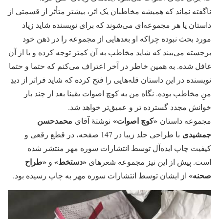
ناگفته نماند که همیشه مخاطبان یک اثر، بیشتر متأثر از قسمتی از
داستان یا هر مجموعه‌ای می‌شوند که برای نویسنده شاید زیاد
مورد بحث نبوده چراکه او بعدهایی از مجموعه را در ذهن خود
برجسته می‌بیند که شاید مخاطب به آن کمتر توجه کرده و یا از آن
غافل شده. به همین خاطر در آخر اعتراف می‌کنم که حتما و حتما
نویسنده در این داستان قله‌هایی را فتح کرده که شاید فراتر از دیدِ
منِ مخاطب بوده. نگاه من به کوچ اصوات یقینا بعد از چند بار
خوانش مجدد گسترده تر و عمیق‌تر خواهد شد.
«کوچ اصوات»
محمدحسن
مجموعه داستان
نوشتۀ آقای
جمشیدی
با طراحی جلد زیبا در 147 صفحه، در قطع رقعی و
کیفیت چاپ ایده‌آل توسط انتشارات سوره مهر منتشر شده
«دستخط»
«طراح
است. پیش از این نیز مجموعه شعرهای
و
صحنه»
از ایشان توسط انتشارات سوره مهر به چاپ رسیده بود.