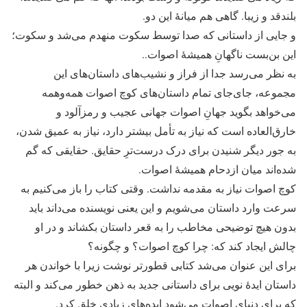
بلندقد و زیبا. گاهی هم میانۀ این دو.
و جایی از داستانی که صدا توسط سکوت منهدم می‌شد و سکوت؛
این بن‌بست ناگهانِ همیشۀ اصوات..
به نظر می‌رسد جدا از فراز و نشیب‌های داستان‌های این
مجموعه، جای‌جای تمام داستان‌های کوچ اصوات همه‌و‌همه
می‌خواهد بگوید جهانِ اصوات جهانی عجیب و رمزآلود و
خارق‌العاده است که نیاز به تأمل بیشتر دارد، نیاز به عمیق شدن،
به جور دیگر شنیدن برای درک درست‌ترِ حقایق. حقایقی که گم
شده‌اند میان ازدحام همیشۀ اصوات.
کوچ اصوات نیاز به مقدمه نداشت. وقتی کتاب را باز می‌کنیم به
سرعت وارد داستان می‌شویم و این یعنی نویسنده می‌داند باید
بدون هیچ توضیحی مخاطب را به قعر داستان بکشاند و در او
چالش ایجاد کند که: چرا کوچ اصوات؟ و چگونه؟
برای این عنوان می‌شد کتابی قطورتر نوشت زیرا با خواندن هر
داستان ایدۀ نویی برای داستانی جدید به ذهن خطور می‌کند و البته
که برای دنیای اصوات می‌شود ایده‌های زیادی خلق کرد.