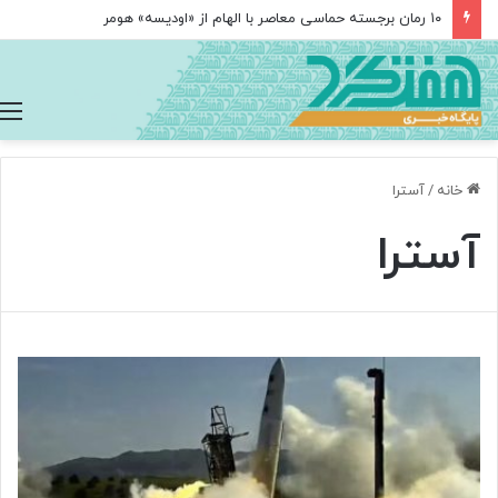
۱۰ رمان برجسته حماسی معاصر با الهام از «اودیسه» هومر
خانه
/
آسترا
آسترا