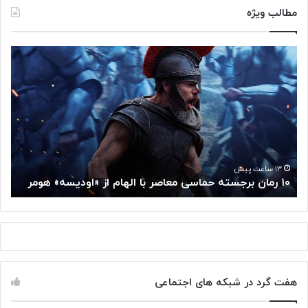
مطالب ویژه
۱
م
۰
غ
ر
ز
م
م
ا
ت
ن
ف
ب
ک
ر
ر
ج
گ
۱۳ ساعت پیش
۱۰ رمان برجسته حماسی معاصر با الهام از «اودیسه» هومر
م
س
و
ت
گ
ه
ل
ح
ا
م
ز
ا
س
س
م
هفت گرد در شبکه های اجتماعی
ی
ت
م
خ