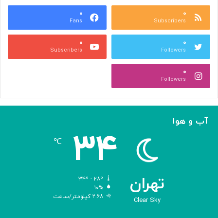
ع
و
ا
۰
۰
د
Fans
Subscribers
ص
ک
ر
ن
۰
۰
ب
ا
Subscribers
Followers
ا
ر
ا
ه‌
۰
ل
گ
Followers
ه
ی
ا
ر
م
ی
ا
ک
آب و هوا
ز
ر
۳۴
«
د
℃
ا
و
د
ی
تهران
۳۴º - ۲۸º
س
۱۰%
۲.۶۸ کیلومتر/ساعت
ه
Clear Sky
»
ه