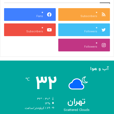
م
خ
ع
و
ا
۰
۰
د
Fans
Subscribers
ص
ک
ر
ن
۰
۰
ب
ا
Subscribers
Followers
ا
ر
ا
ه‌
۰
ل
گ
Followers
ه
ی
ا
ر
م
ی
ا
ک
آب و هوا
ز
ر
۳۲
«
د
℃
ا
و
د
ی
تهران
۳۲º - ۳۰º
س
۱۳%
۱.۷۹ کیلومتر/ساعت
ه
Scattered Clouds
»