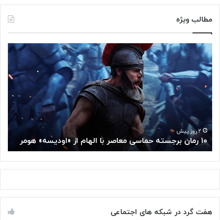
مطالب ویژه
۱
م
۰
غ
ر
ز
م
م
ا
ت
ن
ف
ب
ک
ر
ر
ج
گ
۲ روز پیش
۱۰ رمان برجسته حماسی معاصر با الهام از «اودیسه» هومر
م
س
و
ت
گ
ه
ل
ح
ا
م
ز
ا
س
س
م
هفت گرد در شبکه های اجتماعی
ی
ت