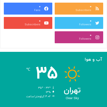
ب
ت
ش
۰
۰
و
Fans
Subscribers
ه
ل
ر
ی
۰
۰
ی
د
Subscribers
Followers
و
و
ص
ی
۰
ن
ر
Followers
ع
و
ت
س‌
ی
ه
ا
آب و هوا
ی
۳۵
م
℃
ه
ن
د
س
تهران
۳۵º - ۳۲º
ی‌
۱۳%
۴.۰۲ کیلومتر/ساعت
ش
Clear Sky
د
ه