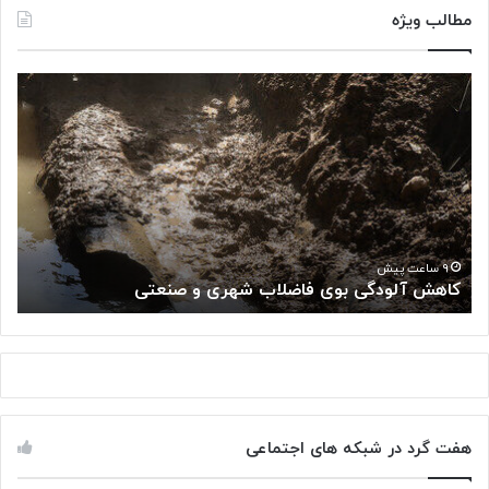
مطالب ویژه
ک
«
ا
پ
ه
ژ
ش
و
آ
ه
ل
ش
و
گ
د
ا
«
گ
ه
۹ ساعت پیش
کاهش آلودگی بوی فاضلاب شهری و صنعتی
ب
ی
م
ب
ل
و
ی
ی
س
ف
ر
ا
ط
ض
ا
هفت گرد در شبکه های اجتماعی
ل
ن
ا
: