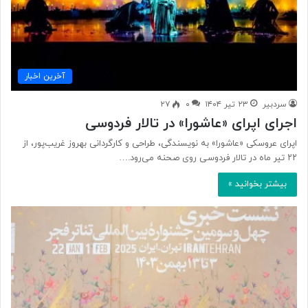
آخرین اخبار
سردبیر
۲۳ تیر ۱۴۰۴
۰
۲۷
اجرای اپرای «عاشورا» در تالار فردوسی
اپرای عروسکی «عاشورا» به نویسندگی، طراحی و کارگردانی بهروز غریب‌پور، از
۲۲ تیر ماه در تالار فردوسی روی صحنه می‌رود.…
بیشتر بخوانید »