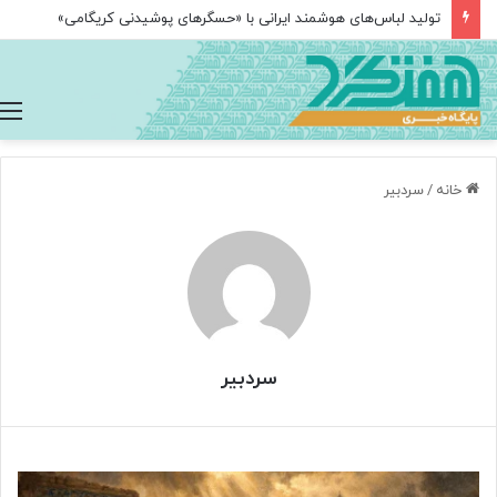
«خسوف»؛ روایتی سمفونیک از واقعه عاشورا پس از ۲۵ سال در تالار وحدت
خانه
/
سردبیر
سردبیر