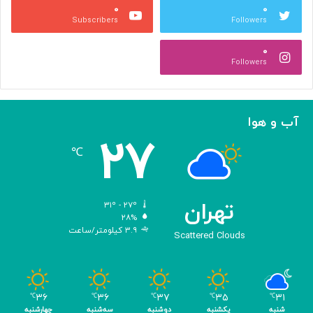
۰
۰
ب
ا
Subscribers
Followers
ا
ر
ا
ه‌
۰
ل
گ
Followers
ه
ی
ا
ر
م
ی
ا
ک
آب و هوا
ز
ر
۲۷
«
د
℃
ا
و
د
ی
تهران
۳۱º - ۲۷º
س
۲۸%
۳.۹ کیلومتر/ساعت
ه
Scattered Clouds
»
ه
و
م
۳۶
۳۶
۳۷
۳۵
۳۱
℃
℃
℃
℃
℃
ر
شنبه
یکشنبه
دوشنبه
سه‌شنبه
چهارشنبه