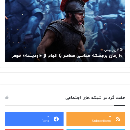
۱
م
۰
غ
ر
ز
م
م
ا
ت
ن
ف
ب
ک
ر
ر
ج
گ
۲ روز پیش
۱۰ رمان برجسته حماسی معاصر با الهام از «اودیسه» هومر
م
س
و
ت
گ
ه
ل
ح
ا
م
ز
ا
س
س
م
هفت گرد در شبکه های اجتماعی
ی
ت
م
خ
ع
و
ا
۰
۰
د
Fans
Subscribers
ص
ک
ر
ن