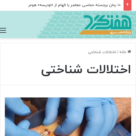
۱۰ رمان برجسته حماسی معاصر با الهام از «اودیسه» هومر
خانه
/
اختلالات شناختی
اختلالات شناختی