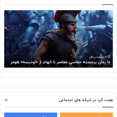
۱
م
۰
غ
ر
ز
م
م
ا
ت
ن
ف
ب
ک
ر
ر
ج
گ
۲۱ ساعت پیش
۱۰ رمان برجسته حماسی معاصر با الهام از «اودیسه» هومر
م
س
و
ت
گ
ه
ل
ح
ا
م
ز
ا
س
س
م
هفت گرد در شبکه های اجتماعی
ی
ت
م
خ
ع
و
ا
۰
۰
د