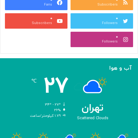
Fans
Subscribers
ص
ک
ر
ن
۰
۰
ب
ا
Subscribers
Followers
ا
ر
ا
ه‌
۰
ل
گ
Followers
ه
ی
ا
ر
م
ی
ا
ک
آب و هوا
ز
ر
۲۷
«
د
℃
ا
و
د
ی
تهران
۳۴º - ۲۷º
س
۲۶%
۱.۷۹ کیلومتر/ساعت
ه
Scattered Clouds
»
ه
و