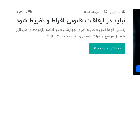
سردبیر
۱۹ مرداد ۱۴۰۱
۰
۹۱
نباید در ارفاقات قانونی افراط و تفریط شود
ب
ا
رئیس قوه‌قضاییه صبح امروز چهارشنبه در ادامه بازدید‌های میدانی
د
خود از مراجع و مراکز قضایی، به مدت بیش از ۳…
ا
بیشتر بخوانید »
م
:
ا
۳ ساعت پیش
ز
رنگار در یک سال اخیر
بادام: از محبوبیت جهانی تا ارزش
م
تغذیه‌ای و کشاورزی
ح
ب
و
ب
ی
ت
ج
ه
ا