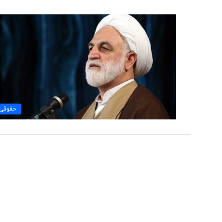
ب
ی
ش
ا
ز
۱
۰
۶ ساعت پیش
۰
حقوقی
بیش از ۱۰۰ خب
خ
اخراج شدند
ب
ر
ن
گ
ا
ر
د
ر
ی