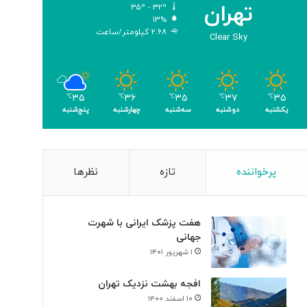
تهران
۳۵º - ۳۲º
ب
۱۳%
ر
۲.۶۸ کیلومتر/ساعت
Clear Sky
ا
ی
ن
ا
۳۵
۳۷
۳۵
۳۶
۳۵
ب
℃
℃
℃
℃
℃
یکشنبه
دوشنبه
سه‌شنبه
چهارشنبه
پنج‌شنبه
و
د
ی
س
ل
پرخواننده
تازه
نظرها
و
ل‌
ه
هفت پزشک ایرانی با شهرت
ا
جهانی
ی
۱ شهریور ۱۴۰۱
س
ر
افجه بهشت نزدیک تهران
ط
۱۰ اسفند ۱۴۰۰
ا