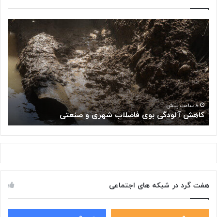
ک
«
ا
پ
ه
ژ
ش
و
آ
ه
ل
ش
و
گ
د
ا
«
گ
ه
۸ ساعت پیش
کاهش آلودگی بوی فاضلاب شهری و صنعتی
ب
ی
م
ب
ل
و
ی
ی
س
ف
ر
ا
ط
ض
ا
هفت گرد در شبکه های اجتماعی
ل
ن
ا
:
ب
ت
ش
۰
۰
و