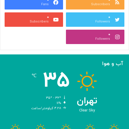
Fans
Subscribers
ه
ل
ر
ی
۰
۰
ی
د
Subscribers
Followers
و
و
ص
ی
۰
ن
ر
Followers
ع
و
ت
س‌
ی
ه
ا
آب و هوا
ی
۳۵
م
℃
ه
ن
د
س
تهران
۳۵º - ۳۲º
ی‌
۱۱%
۴.۲۸ کیلومتر/ساعت
ش
Clear Sky
د
ه
ب