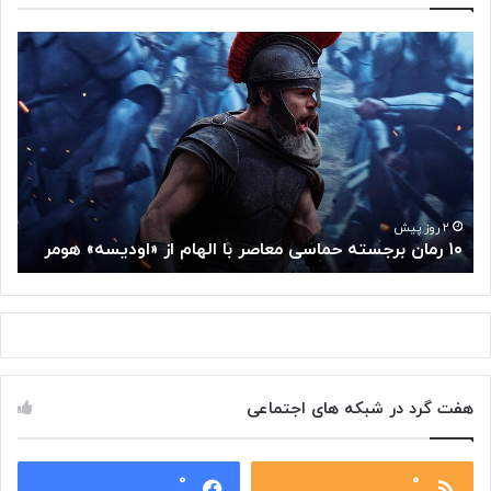
۱
م
۰
غ
ر
ز
م
م
ا
ت
ن
ف
ب
ک
ر
ر
ج
گ
۲ روز پیش
۱۰ رمان برجسته حماسی معاصر با الهام از «اودیسه» هومر
م
س
و
ت
گ
ه
ل
ح
ا
م
ز
ا
س
س
م
هفت گرد در شبکه های اجتماعی
ی
ت
م
خ
ع
و
ا
۰
۰
د