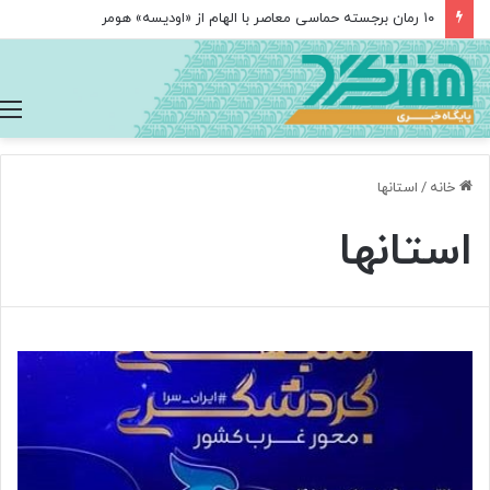
۱۰ رمان برجسته حماسی معاصر با الهام از «اودیسه» هومر
خانه
/
استانها
استانها