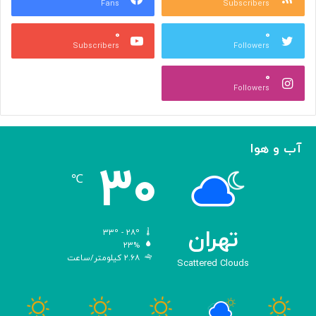
Fans
Subscribers
ص
ک
ر
ن
۰
۰
ب
ا
Subscribers
Followers
ا
ر
ا
ه‌
۰
ل
گ
Followers
ه
ی
ا
ر
م
ی
ا
ک
آب و هوا
ز
ر
۳۰
«
د
℃
ا
و
د
ی
تهران
۳۳º - ۲۸º
س
۲۳%
۲.۶۸ کیلومتر/ساعت
ه
Scattered Clouds
»
ه
و