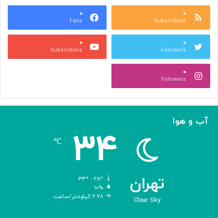
ع
و
ا
۰
۰
د
Fans
Subscribers
ص
ک
ر
ن
۰
۰
ب
ا
Subscribers
Followers
ا
ر
ا
ه‌
۰
ل
گ
Followers
ه
ی
ا
ر
م
ی
ا
ک
آب و هوا
ز
ر
۳۴
«
د
℃
ا
و
د
ی
تهران
۳۴º - ۲۸º
س
۱۰%
۲.۶۸ کیلومتر/ساعت
ه
Clear Sky
»
ه