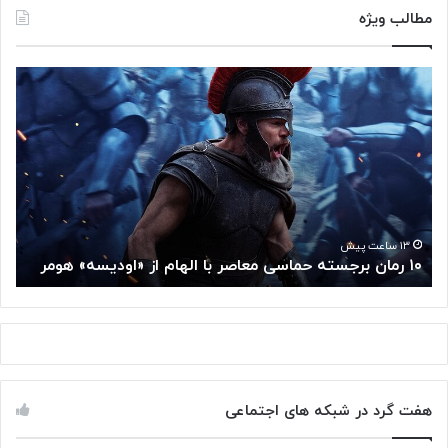
مطالب ویژه
۱
م
۰
غ
ر
ز
م
م
ا
ت
ن
ف
ب
ک
ر
ر
ج
گ
۱۳ ساعت پیش
۱۰ رمان برجسته حماسی معاصر با الهام از «اودیسه» هومر
م
س
و
ت
گ
ه
ل
ح
ا
م
ز
ا
س
س
م
هفت گرد در شبکه های اجتماعی
ی
ت
م
خ