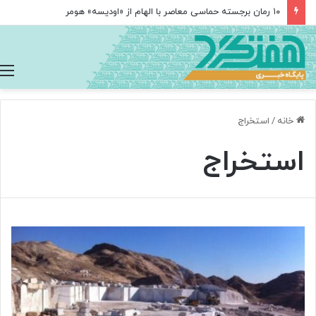
۱۰ رمان برجسته حماسی معاصر با الهام از «اودیسه» هومر
خانه
/
استخراج
استخراج