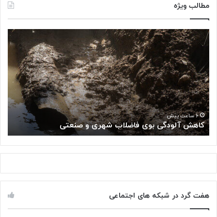
مطالب ویژه
ک
«
ا
پ
ه
ژ
ش
و
آ
ه
ل
ش
و
گ
د
ا
«
گ
ه
۶ ساعت پیش
کاهش آلودگی بوی فاضلاب شهری و صنعتی
ب
ی
م
ب
ل
و
ی
ی
س
ف
ر
ا
ط
ض
ا
هفت گرد در شبکه های اجتماعی
ل
ن
ا
:
ب
ت