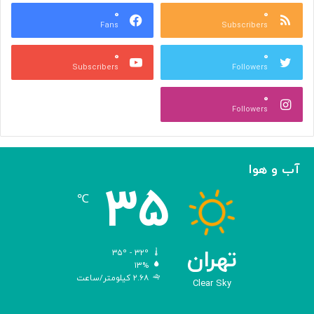
ش
۰
۰
و
Fans
Subscribers
ه
ل
ر
ی
۰
۰
ی
د
Subscribers
Followers
و
و
ص
ی
۰
ن
ر
Followers
ع
و
ت
س‌
ی
ه
ا
آب و هوا
ی
۳۵
م
℃
ه
ن
د
س
تهران
۳۵º - ۳۲º
ی‌
۱۳%
۲.۶۸ کیلومتر/ساعت
ش
Clear Sky
د
ه