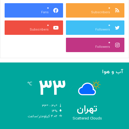
ع
و
ا
۰
۰
د
Fans
Subscribers
ص
ک
ر
ن
۰
۰
ب
ا
Subscribers
Followers
ا
ر
ا
ه‌
۰
ل
گ
Followers
ه
ی
ا
ر
م
ی
ا
ک
آب و هوا
ز
ر
۳۳
«
د
℃
ا
و
د
ی
تهران
۳۳º - ۳۰º
س
۱۴%
۴.۰۲ کیلومتر/ساعت
ه
Scattered Clouds
»
ه