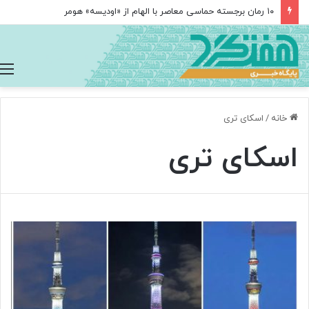
۱۰ رمان برجسته حماسی معاصر با الهام از «اودیسه» هومر
خانه
/
اسکای تری
اسکای تری