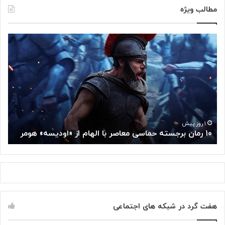
مطالب ویژه
۱
م
۰
غ
ر
ز
م
م
ا
ت
ن
ف
ب
ک
ر
ر
ج
گ
۱ روز پیش
۱۰ رمان برجسته حماسی معاصر با الهام از «اودیسه» هومر
م
س
و
ت
گ
ه
ل
ح
ا
م
ز
ا
س
س
م
هفت گرد در شبکه های اجتماعی
ی
ت
م
خ