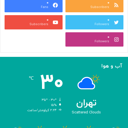
ه
۰
۰
ا
Fans
Subscribers
»
ل
ج
م
۰
۰
ل
پ
Subscribers
Followers
ا
ی
ل
ا
۰
آ
د
Followers
ل‌
ج
ا
ه
ح
ا
م
ن
آب و هوا
د
ی
۳۰
ه
℃
و
ش
م
ص
تهران
۳۵º - ۳۰º
ن
۱۵%
۲.۲۴ کیلومتر/ساعت
و
Scattered Clouds
ع
ی