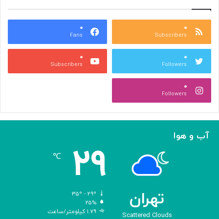
ر
د
س
ر
ه
۰
۰
ا
Fans
Subscribers
»
ل
ج
م
۰
۰
ل
پ
Subscribers
Followers
ا
ی
ل
ا
۰
آ
د
Followers
ل‌
ج
ا
ه
ح
ا
م
ن
آب و هوا
د
ی
۲۹
ه
℃
و
ش
م
ص
تهران
۳۵º - ۲۹º
ن
۲۵%
۱.۷۹ کیلومتر/ساعت
و
Scattered Clouds