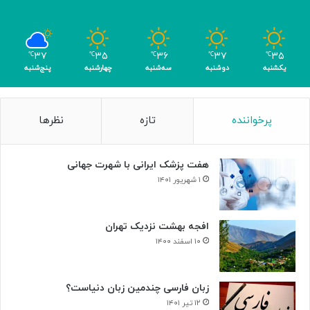
ع
ی
ب
ا
۳۷
۳۵
۳۶
۳۷
۳۵
℃
℃
℃
℃
℃
ک
یکشنبه
دوشنبه
سه‌شنبه
چهارشنبه
پنج‌شنبه
س
ب
۴
پرخواننده
تازه
نظرها
م
د
ا
هفت پزشک ایرانی با شهرت جهانی
ل
۱ شهریور ۱۴۰۱
افجه بهشت نزدیک تهران
۱۰ اسفند ۱۴۰۰
زبان فارسی چندمین زبان دنیاست؟
۱۲ تیر ۱۴۰۱