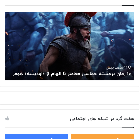
۱
م
۰
غ
ر
ز
م
م
ا
ت
ن
ف
ب
ک
ر
ر
ج
گ
۲۱ ساعت پیش
۱۰ رمان برجسته حماسی معاصر با الهام از «اودیسه» هومر
م
س
و
ت
گ
ه
ل
ح
ا
م
ز
ا
س
س
م
هفت گرد در شبکه های اجتماعی
ی
ت
م
خ
ع
و
ا
۰
۰
د