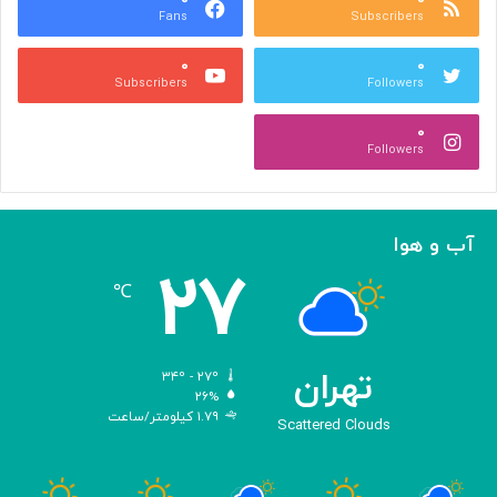
Fans
Subscribers
ص
ک
ر
ن
۰
۰
ب
ا
Subscribers
Followers
ا
ر
ا
ه‌
۰
ل
گ
Followers
ه
ی
ا
ر
م
ی
ا
ک
آب و هوا
ز
ر
۲۷
«
د
℃
ا
و
د
ی
تهران
۳۴º - ۲۷º
س
۲۶%
۱.۷۹ کیلومتر/ساعت
ه
Scattered Clouds
»
ه
و