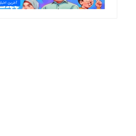
ا
آخرین اخبار
ی
ر
ا
ن
ی
ب
ا
«
ح
س
گ
ر
ه
ا
ی
پ
و
ش
ی
د
ن