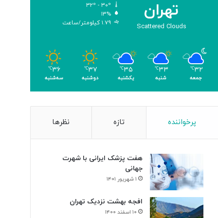
تهران
۳۲º - ۳۰º
و
۱۳%
م
۱.۷۹ کیلومتر/ساعت
Scattered Clouds
ر
۳۶
۳۷
۳۵
۳۳
۳۲
℃
℃
℃
℃
℃
جمعه
شنبه
یکشنبه
دوشنبه
سه‌شنبه
پرخواننده
تازه
نظرها
هفت پزشک ایرانی با شهرت
جهانی
۱ شهریور ۱۴۰۱
افجه بهشت نزدیک تهران
۱۰ اسفند ۱۴۰۰