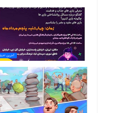
ت
و
ل
ی
د
ل
ب
۲ روز پیش
ا
آخرین اخبار
تولید لباس‌های هوشمن
س‌
«حسگرهای پوشیدنی ک
ه
ا
ی
ه
و
ش
م
ن
د