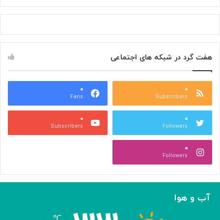
ی
د
س
ر
ر
گ
ط
ذ
ا
ش
هفت گرد در شبکه های اجتماعی
ن
ت
:
ت
و
۰
۰
Fans
Subscribers
ل
ی
۰
۰
د
Subscribers
Followers
و
ی
۰
ر
Followers
و
س‌
ه
ا
آب و هوا
ی
م
℃