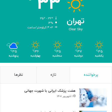
۳۳
ه
ن
د
س
تهران
۳۵º - ۳۲º
ی‌
۱۴%
۴.۰۲ کیلومتر/ساعت
ش
Clear Sky
د
ه
ب
ر
۳۵
۳۶
۳۵
۳۷
۳۵
℃
℃
℃
℃
℃
ا
یکشنبه
دوشنبه
سه‌شنبه
چهارشنبه
پنج‌شنبه
ی
ن
ا
پرخواننده
تازه
نظرها
ب
و
د
هفت پزشک ایرانی با شهرت جهانی
ی
س
۱ شهریور ۱۴۰۱
ل
و
ل‌