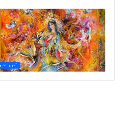
ت
و
ل
ی
د
ل
ب
۲ روز پیش
ا
آخرین اخبار
تولید لباس‌های هوشمن
س‌
«حسگرهای پوشیدنی ک
ه
ا
ی
ه
و
ش
م
ن
د