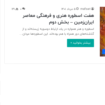
mafsari
۵ مرداد ۱۴۰۱
۰
۱۴۱
هفت اسطوره هنری و فرهنگی معاصر
آ
ایران‌زمین – بخش دوم
ی
ا
اسطوره و هنر همواره در يك ارتباط دوسويه زيسته‌اند و از
ف
گذشته‌‎های دور همراه با هم بود‎ه‌اند. این اسطوره‌ها مردان…
ن
ا
بیشتر بخوانید »
و
۱۶ ساعت پیش
ر
د ایرانی با
آیا فناوری می‌تواند جای آتش‌نشان‌ها
ی
ریگامی»
را بگیرد؟
م
ی‌
ت
و
ا
ن
د
ج
ا