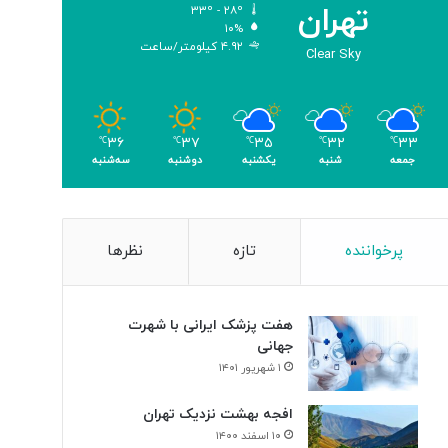
تهران
۳۳º - ۲۸º
و
۱۰%
م
۴.۹۲ کیلومتر/ساعت
Clear Sky
ر
۳۶
۳۷
۳۵
۳۲
۳۳
℃
℃
℃
℃
℃
جمعه
شنبه
یکشنبه
دوشنبه
سه‌شنبه
پرخواننده
تازه
نظرها
هفت پزشک ایرانی با شهرت
جهانی
۱ شهریور ۱۴۰۱
افجه بهشت نزدیک تهران
۱۰ اسفند ۱۴۰۰