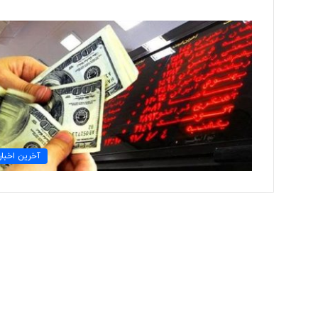
ث
ب
ت
ب
ا
ل
ا
۱ روز پیش
ت
آخرین اخبار
ثبت بالاترین غلظت م
ر
هوای شهر تهران
ی
ن
غ
ل
ظ
ت
م
ی
ک