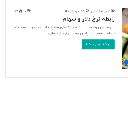
دبیر اجتماعی
۲۸ خرداد ۱۴۰۱
۰
۷۶
رابطه نرخ دلار و سهام
«
ک
مبهم بودن وضعیت عرضه بلوک‌های سایپا و ایران خودرو، وضعیت
ا
برجام و همچنین پایین بودن نرخ دلار نیمایی را از…
ف
بیشتر بخوانید »
ه
ن
ا
د
یکروپلاستیک در
۱ روز پیش
ر
«کافه نادری» به تالار حافظ می‌آید
ی
»
ب
ه
ت
ا
ل
ا
ر