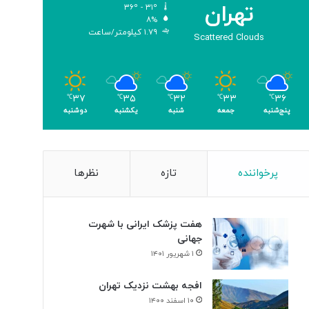
تهران
۳۶º - ۳۱º
ی
ا
۸%
ک
ل
۱.۷۹ کیلومتر/ساعت
Scattered Clouds
ر
د
ی
ر
گ
ت
ا
ا
م
۳۶
۳۳
۳۲
۳۵
۳۷
ل
℃
℃
℃
℃
℃
پنج‌شنبه
جمعه
شنبه
یکشنبه
دوشنبه
ی
ا
»
ر
و
ح
د
پرخواننده
تازه
نظرها
ت
هفت پزشک ایرانی با شهرت
جهانی
۱ شهریور ۱۴۰۱
افجه بهشت نزدیک تهران
۱۰ اسفند ۱۴۰۰