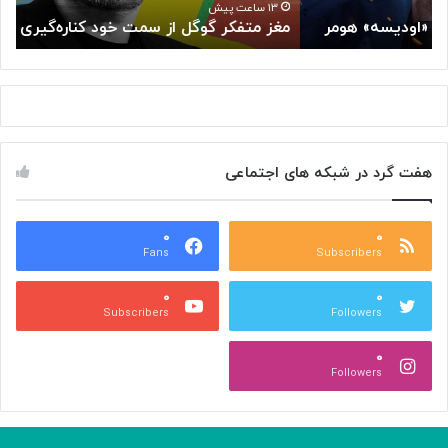
گ
ر
۱۳ ساعت پیش
مغز متفکر گوگل از سمت خود کناره‌گیری کرد
«
و
ی
گ
»
ل
ب
ا
ه
ز
ت
س
ا
م
ل
هفت گرد در شبکه های اجتماعی
ت
ا
خ
ر
و
ح
د
۰
۰
ا
Fans
Subscribers
ک
ف
ن
ظ
۰
۰
ا
م
Subscribers
Followers
ر
ی‌
ه‌
آ
۰
گ
ی
Followers
ی
د
ر
ی
ک