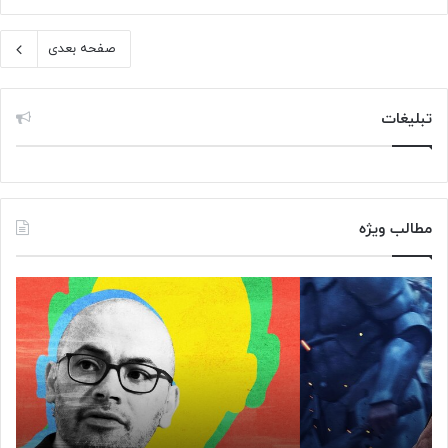
صفحه بعدی
تبلیغات
مطالب ویژه
م
«
غ
ک
ز
ا
م
ف
ت
ه
ف
ن
ک
ا
ر
د