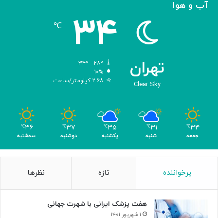
آب و هوا
ر
۳۴
د
℃
تهران
۳۴º - ۲۸º
۱۰%
۲.۶۸ کیلومتر/ساعت
Clear Sky
۳۶
۳۷
۳۵
۳۱
۳۴
℃
℃
℃
℃
℃
جمعه
شنبه
یکشنبه
دوشنبه
سه‌شنبه
پرخواننده
تازه
نظرها
هفت پزشک ایرانی با شهرت جهانی
۱ شهریور ۱۴۰۱