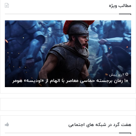
مطالب ویژه
۱
م
۰
غ
ر
ز
م
م
ا
ت
ن
ف
ب
ک
ر
ر
ج
گ
۲ روز پیش
۱۰ رمان برجسته حماسی معاصر با الهام از «اودیسه» هومر
م
س
و
ت
گ
ه
ل
ح
ا
م
ز
ا
س
س
م
هفت گرد در شبکه های اجتماعی
ی
ت
م
خ