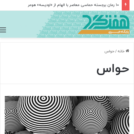
۱۰ رمان برجسته حماسی معاصر با الهام از «اودیسه» هومر
خانه
/
حواس
حواس