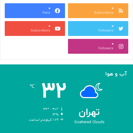
ع
و
ا
۰
۰
د
Fans
Subscribers
ص
ک
ر
ن
۰
۰
ب
ا
Subscribers
Followers
ا
ر
ا
ه‌
۰
ل
گ
Followers
ه
ی
ا
ر
م
ی
ا
ک
آب و هوا
ز
ر
۳۲
«
د
℃
ا
و
د
ی
تهران
۳۲º - ۳۰º
س
۱۳%
۱.۷۹ کیلومتر/ساعت
ه
Scattered Clouds
»
ه