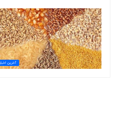
ت
و
ل
ی
د
ل
ب
۲ روز پیش
ا
آخرین اخبار
تولید لباس‌های هوشمن
س‌
«حسگرهای پوشیدنی ک
ه
ا
ی
ه
و
ش
م
ن
د