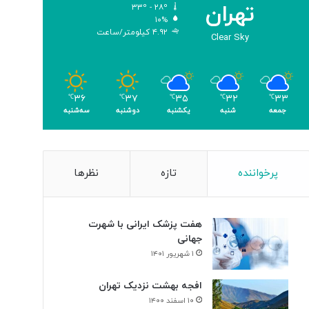
تهران
۳۳º - ۲۸º
و
۱۰%
م
۴.۹۲ کیلومتر/ساعت
Clear Sky
ر
۳۶
۳۷
۳۵
۳۲
۳۳
℃
℃
℃
℃
℃
جمعه
شنبه
یکشنبه
دوشنبه
سه‌شنبه
پرخواننده
تازه
نظرها
هفت پزشک ایرانی با شهرت
جهانی
۱ شهریور ۱۴۰۱
افجه بهشت نزدیک تهران
۱۰ اسفند ۱۴۰۰