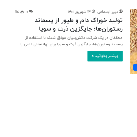
دبیر اجتماعی
۱۳ شهریور ۱۴۰۱
۰
۱۱۵
تولید خوراک دام و طیور از پسماند
آ
رستوران‌ها؛ جایگزین ذرت و سویا
ی
ا
محققان در یک شرکت دانش‌بنیان موفق شدند با استفاده از
ف
پسماند رستوران‌ها، جایگزین ذرت و سویا برای نهاده‌های دامی را…
ن
ا
بیشتر بخوانید »
و
۱۶ ساعت پیش
ر
د ایرانی با
آیا فناوری می‌تواند جای آتش‌نشان‌ها
ی
ریگامی»
را بگیرد؟
م
ی‌
ت
و
ا
ن
د
ج
ا