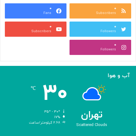
س
ر
ه
۰
۰
ا
Fans
Subscribers
»
ل
ج
م
۰
۰
ل
پ
Subscribers
Followers
ا
ی
ل
ا
۰
آ
د
Followers
ل‌
ج
ا
ه
ح
ا
م
ن
آب و هوا
د
ی
۳۰
ه
℃
و
ش
م
ص
تهران
۳۵º - ۳۰º
ن
۱۷%
۲.۶۸ کیلومتر/ساعت
و
Scattered Clouds
ع
ی